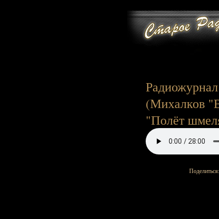
Радиожурнал
(Михалков "В
"Полёт шмеля
Поделиться