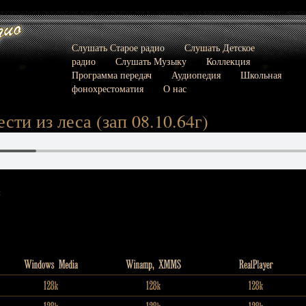
Слушать Старое радио
Слушать Детское
радио
Слушать Музыку
Коллекция
Программа передач
Аудиопедия
Школьная
фонохрестоматия
О нас
сти из леса (зап 08.10.64г)
: