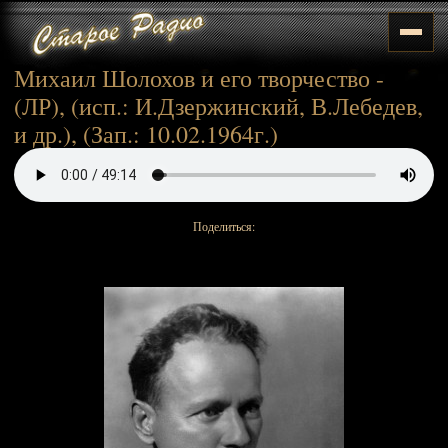
Михаил Шолохов и его творчество -
(ЛР), (исп.: И.Дзержинский, В.Лебедев,
и др.), (Зап.: 10.02.1964г.)
Поделиться: