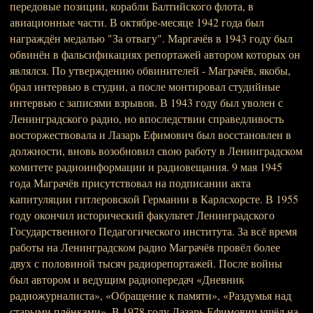
передовые позиции, корабли Балтийского флота, в
авиационные части. В октябре-месяце 1942 года был
награждён медалью "За отвагу". Маргачёв в 1943 году был
обвинён в фальсификациях репортажей автором которых он
являлся. По утверждению обвинителей - Маграчёв, якобы,
брал интервью в студии, а после монтировал студийные
интервью с записями взрывов. В 1943 году был уволен с
Ленинградского радио, но впоследствии справедливость
восторжествовала и Лазарь Ефимович был восстановлен в
должности, вновь возобновил свою работу в Ленинградском
комитете радиоинформации и радиовещания. 9 мая 1945
года Маграчёв присутствовал на подписании акта
капитуляции гитлеровской Германии в Карлсхорсте. В 1955
году окончил исторический факультет Ленинградского
Государственного Педагогического института. За всё время
работы на Ленинградском радио Маграчёв провёл более
двух с половиной тысяч радиорепортажей. После войны
был автором и ведущим радиопередач «Дневник
радиожурналиста», «Обращение к памяти», «Раздумья над
старыми плёнками». В 1978 году Лазарь Ефимович ушёл на