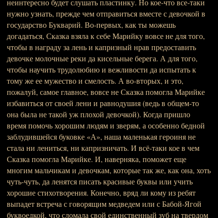
неинтересно будет слушать пластинку. Но кое-что все-таки
нужно узнать, прежде чем отправиться вместе с девочкой в
государство Букварий. Во-первых, как ты можешь
догадаться, Сказка взяла к себе Марийку вовсе не для того,
чтобы в награду за лень и капризный нрав предоставить
девочке молочные реки да кисельные берега. А для того,
чтобы научить трудолюбию и вежливости да испытать к
тому же ее мужество и смелость. А во-вторых, и это,
пожалуй, самое главное, вовсе не Сказка помогла Марийке
избавиться от своей лени и равнодушия (ведь в общем-то
она была не такой уж плохой девочкой). Когда пришло
время помочь хорошим людям и зверям, а особенно бедной
заблудившейся буковке «А», наша маленькая героиня не
стала ни лениться, ни капризничать. И всё-таки кое в чем
Сказка помогла Марийке. И, наверняка, поможет еще
многим мальчикам и девочкам, которые так же, как она, хоть
чуть-чуть, да ленятся писать красивые буквы или учить
хорошие стихотворения. Конечно, вряд ли кому из ребят
выпадет встреча с говорящим медведем или с Бабой-Ягой
буквоедкой, что сломала свой единственный зуб на твердом