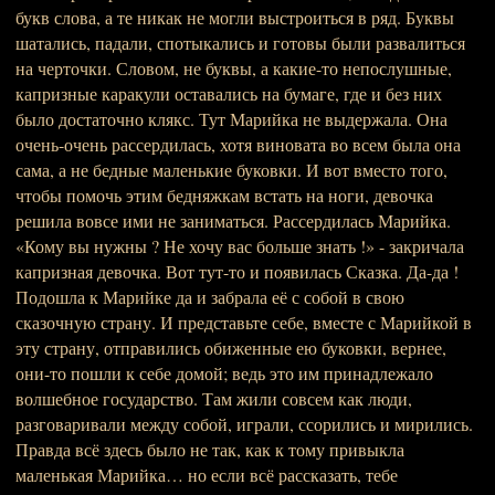
букв слова, а те никак не могли выстроиться в ряд. Буквы
шатались, падали, спотыкались и готовы были развалиться
на черточки. Словом, не буквы, а какие-то непослушные,
капризные каракули оставались на бумаге, где и без них
было достаточно клякс. Тут Марийка не выдержала. Она
очень-очень рассердилась, хотя виновата во всем была она
сама, а не бедные маленькие буковки. И вот вместо того,
чтобы помочь этим бедняжкам встать на ноги, девочка
решила вовсе ими не заниматься. Рассердилась Марийка.
«Кому вы нужны ? Не хочу вас больше знать !» - закричала
капризная девочка. Вот тут-то и появилась Сказка. Да-да !
Подошла к Марийке да и забрала её с собой в свою
сказочную страну. И представьте себе, вместе с Марийкой в
эту страну, отправились обиженные ею буковки, вернее,
они-то пошли к себе домой; ведь это им принадлежало
волшебное государство. Там жили совсем как люди,
разговаривали между собой, играли, ссорились и мирились.
Правда всё здесь было не так, как к тому привыкла
маленькая Марийка… но если всё рассказать, тебе