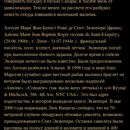
совершить посадку в песках Сахары, в тысяче миль от
цивилизации. Тем не менее, на рассвете его разбудил
невесть откуда взявшийся маленький мальчик.
Антуа́н Мари́ Жан-Бати́ст Роже́ де Сент-Экзюпери́ (франц.:
Antoine Marie Jean-Baptiste Roger vicomte de Saint-Exupéry),
(29.06.1900г., г. Лион - 31.07.1944г.) - французский
писатель, поэт, эссеист, военный лётчик. Экзюпери погиб
при выполнении боевого задания. Долгое время о гибели
Экзюпери ничего не было известно. Были предположения,
что Антуан разбился в Альпах. В 1998 году в море близ
Марселя случайно один местный рыбак выловил браслет на
котором было выгравировано несколько надписей:
«Antoine», «Consuelo» (так звали жену лётчика) и «c/o Reynal
& Hitchcock, 386, 4th Ave. NYC USA». Это был адрес
издательства, в котором выходили книги Экзюпери. В мае
2000 года ныряльщик Люк Ванрель сообщил, что на 70-
метровой глубине обнаружил обломки самолёта, возможно,
принадлежавшего Сент-Экзюпери. Останки самолёта были
рассеяны на полосе длиной в километр и шириной в 400