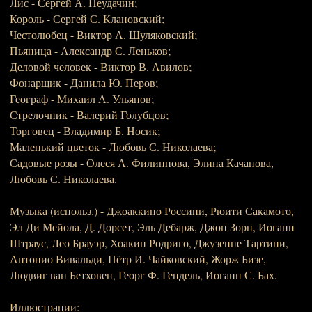
Лис - Сергей А. Неудачин;
Король - Сергей С. Клановский;
Честолюбец - Виктор А. Шуляковский;
Пьяница - Александр С. Леньков;
Деловой человек - Виктор В. Авилов;
Фонарщик - Данила Ю. Перов;
Географ - Михаил А. Ульянов;
Стрелочник - Валерий Голубцов;
Торговец - Владимир Б. Носик;
Маленький цветок - Любовь С. Николаева;
Садовые розы - Олеся А. Филиппова, Элина Качанова,
Любовь С. Николаева.
Музыка (использ.) - Джоаккино Россини, Рюити Сакамото,
Эл Ди Мейола, Д. Дорсет, Эль Дебарж, Джон Зорн, Иоганн
Штраус, Лео Брауэр, Хоакин Родриго, Джузеппе Тартини,
Антонио Вивальди, Пётр И. Чайковский, Жорж Бизе,
Людвиг ван Бетховен, Георг Ф. Гендель, Иоганн С. Бах.
Иллюстрации: