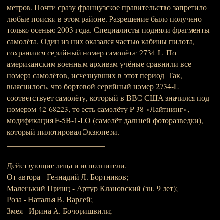
метров. Почти сразу французское правительство запретило
любые поиски в этом районе. Разрешение было получено
только осенью 2003 года. Специалисты подняли фрагменты
самолёта. Один из них оказался частью кабины пилота,
сохранился серийный номер самолёта: 2734-L. По
американским военным архивам учёные сравнили все
номера самолётов, исчезнувших в этот период. Так,
выяснилось, что бортовой серийный номер 2734-L
соответствует самолёту, который в ВВС США значился под
номером 42-68223, то есть самолёту P-38 «Лайтнинг»,
модификация F-5B-1-LO (самолёт дальней фоторазведки),
который пилотировал Экзюпери.
_________________________
Действующие лица и исполнители:
От автора - Геннадий Л. Бортников;
Маленький Принц - Артур Клановский (зн. 9 лет);
Роза - Наталья В. Варлей;
Змея - Ирина А. Бочоришвили;