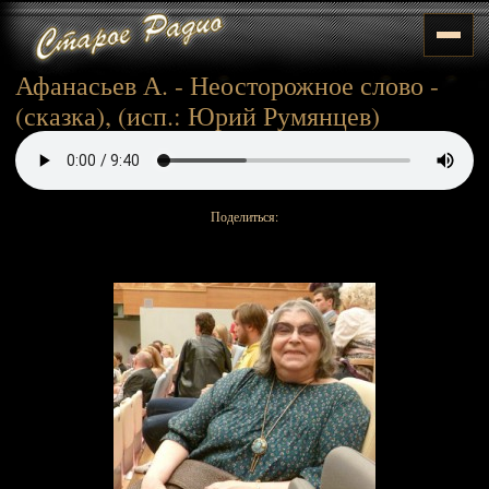
Афанасьев А. - Неосторожное слово -
(сказка), (исп.: Юрий Румянцев)
Поделиться: