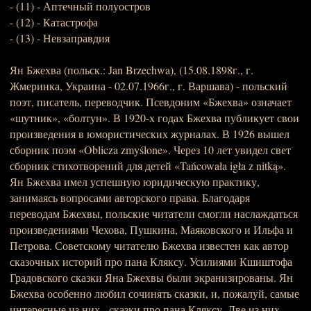
- (11) - Аптечный полуостров
- (12) - Катастрофа
- (13) - Невзаправдия
Ян Бжехва (польск.: Jan Brzechwa), (15.08.1898г., г.
Жмеринка, Украина - 02.07.1966г., г. Варшава) - польский
поэт, писатель, переводчик. Псевдоним «Бжехва» означает
«шутник», «болтун». В 1920-х годах Бжехва публикует свои
произведения в юмористических журналах. В 1926 вышел
сборник поэм «Oblicza zmyślone». Через 10 лет увидел свет
сборник стихотворений для детей «Tańcowała igła z nitką».
Ян Бжехва имел успешную юридическую практику,
занимаясь вопросами авторского права. Благодаря
переводам Бжехвы, польские читатели смогли наслаждаться
произведениями Чехова, Пушкина, Маяковского и Ильфа и
Петрова. Советскому читателю Бжехва известен как автор
сказочных историй про пана Кляксу. Усилиями Кшиштофа
Градовского сказки Яна Бжехвы были экранизированы. Ян
Бжехва особенно любил сочинять сказки, и, пожалуй, самые
интересные из них - сказки про пана Кляксу. Две из них -