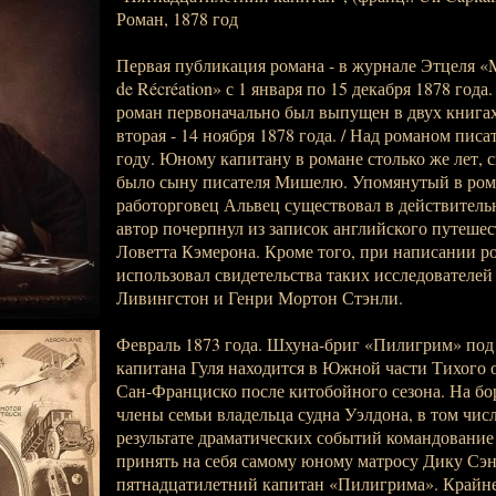
Роман, 1878 год
Первая публикация романа - в журнале Этцеля «Ma
de Récréation» с 1 января по 15 декабря 1878 год
роман первоначально был выпущен в двух книгах,
вторая - 14 ноября 1878 года. / Над романом писа
году. Юному капитану в романе столько же лет, с
было сыну писателя Мишелю. Упомянутый в ром
работорговец Альвец существовал в действительн
автор почерпнул из записок английского путеше
Ловетта Кэмерона. Кроме того, при написании р
использовал свидетельства таких исследователе
Ливингстон и Генри Мортон Стэнли.
Февраль 1873 года. Шхуна-бриг «Пилигрим» под
капитана Гуля находится в Южной части Тихого о
Сан-Франциско после китобойного сезона. На бо
члены семьи владельца судна Уэлдона, в том числ
результате драматических событий командование
принять на себя самому юному матросу Дику Сэнд
пятнадцатилетний капитан «Пилигрима». Крайне 