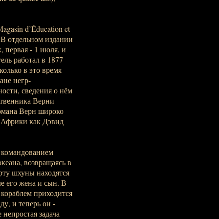
gasin d’Éducation et
а. В отдельном издании
 первая - 1 июля, и
тель работал в 1877
колько в это время
ане негр-
ости, сведения о нём
ственника Верни
омана Верн широко
й Африки как Дэвид
 командованием
кеана, возвращаясь в
рту шхуны находятся
е его жена и сын. В
 кораблем приходится
у, и теперь он -
непростая задача