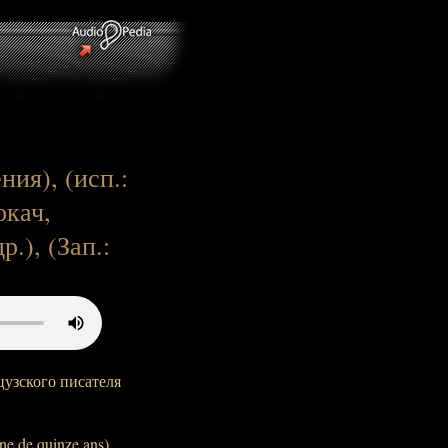
ия), (исп.:
окач,
.), (Зап.:
узского писателя
e de quinze ans),