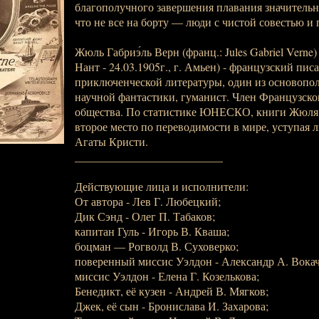
благополучного завершения плавания значительн
что не все на борту — люди с чистой совестью и
Жюль Габриэ́ль Верн (франц.: Jules Gabriel Verne) -
Нант - 24.03.1905г., г. Амьен) - французский писа
приключенческой литературы, один из основопо
научной фантастики, гуманист. Член Французско
общества. По статистике ЮНЕСКО, книги Жюля
второе место по переводимости в мире, уступая
Агаты Кристи.
__________________________
Действующие лица и исполнители:
От автора - Лев Г. Любецкий;
Дик Сэнд - Олег П. Табаков;
капитан Гуль - Игорь В. Кваша;
боцман — Рогволд В. Суховерко;
поверенный миссис Уэлдон - Александр А. Вокач
миссис Уэлдон - Елена Г. Козелькова;
Бенедикт, её кузен - Андрей В. Мягков;
Джек, её сын - Бронислава И. Захарова;