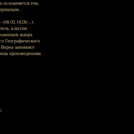
о осложняется тем,
 прошлым...
 (08.02.1828г., г.
тель, классик
ложников жанра
го Географического
 Верна занимают
 лишь произведениям
;