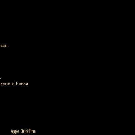
ков.
,
кулин и Елена