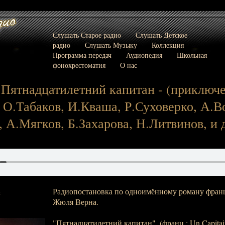
Слушать Старое радио
Слушать Детское
радио
Слушать Музыку
Коллекция
Программа передач
Аудиопедия
Школьная
фонохрестоматия
О нас
Пятнадцатилетний капитан - (приключен
О.Табаков, И.Кваша, Р.Суховерко, А.В
 А.Мягков, Б.Захарова, Н.Литвинов, и др
Радиопостановка по одноимённому роману франц
:
Жюля Верна.
"Пятнадцатилетний капитан", (франц.: Un Capitain