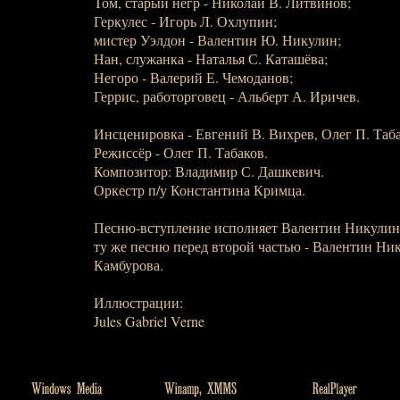
Том, старый негр - Николай В. Литвинов;
Геркулес - Игорь Л. Охлупин;
мистер Уэлдон - Валентин Ю. Никулин;
Нан, служанка - Наталья С. Каташёва;
Негоро - Валерий Е. Чемоданов;
Геррис, работорговец - Альберт А. Иричев.
Инсценировка - Евгений В. Вихрев, Олег П. Таба
Режиссёр - Олег П. Табаков.
Композитор: Владимир С. Дашкевич.
Оркестр п/у Константина Кримца.
Песню-вступление исполняет Валентин Никулин
ту же песню перед второй частью - Валентин Ни
Камбурова.
Иллюстрации:
Jules Gabriel Verne