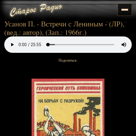
Усанов П. - Встречи с Лениным - (ЛР),
(вед.: автор), (Зап.: 1966г.)
Поделиться: