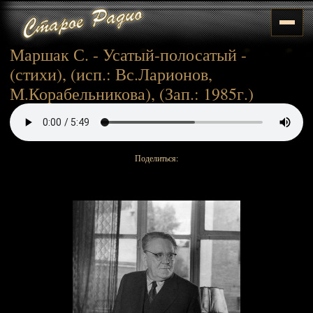
Маршак С. - Усатый-полосатый -
(стихи), (исп.: Вс.Ларионов,
М.Корабельникова), (Зап.: 1985г.)
Поделиться: