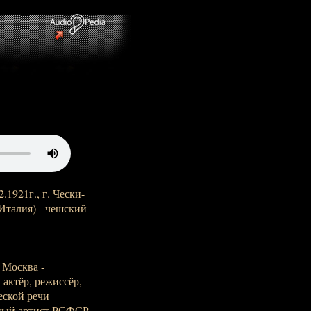
.1921г., г. Чески-
 Италия) - чешский
. Москва -
 актёр, режиссёр,
еской речи
нный артист РСФСР