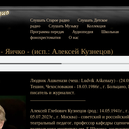
Слушать Старое радио
Слушать Детское
радио
Слушать Музыку
Коллекция
Программа передач
Аудиопедия
Школьная
фонохрестоматия
О нас
- Яичко - (исп.: Алексей Кузнецов)
Людвик Ашкенази (чеш.: Ludvík Aškenazy) - (24.02
:
Тешин, Чехословакия - 18.03.1986г., г. Больцано,
писатель и журналист.
________________________
Алексей Глебович Кузнецов (род.: 14.05.1941г., г
05.07.2023г., г. Москва) - советский и российский
театральный педагог, профессор кафедры сценич
театрального института им. Б.Щукина, заслуже