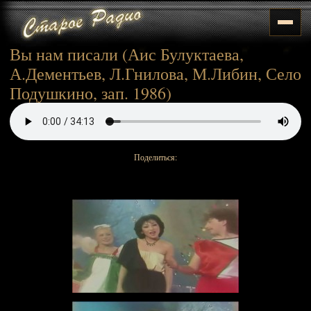
Вы нам писали (Аис Булуктаева,
А.Дементьев, Л.Гнилова, М.Либин, Село
Подушкино, зап. 1986)
Поделиться: