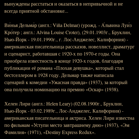
вынуждены расстаться и оказаться в непривычной и не
всегда приятной обстановке...
Ви́нья Дельма́р (англ.: Viña Delmar) (урожд. - А́львина Луи́з
Кро́тер ; англ.: Alvina Louise Croter), (29.01.1903г., Бруклин,
Нью-Йорк - 19.01.1990г., г. Лос-Анджелес, Калифорния) -
американская писательница рассказов, новеллист, драматург
и сценарист, работавшая с 1920-х по 1970-е годы. Она
приобрела известность в конце 1920-х годов, благодаря
публикации её романа «Плохая девушка», который стал
бестселлером в 1928 году. Дельмар также написала
сценарий к комедии «Ужасная правда» (1937), за который
она получила номинацию на премию «Оскар» (1938).
Хелен Лири (англ.: Helen Leary) (02.08.1900г., Бруклин,
Нью-Йорк - 03.02.1989г., Лос-Анджелес, Калифорния) -
американская писательница и актриса. Хелен Лири известна
по фильмам «Уступи место завтрашнему дню» (1937), «Эм
Фамилия» (1971), «Destiny Express Redux».