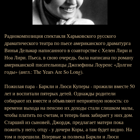
Радиокомпозиция спектакля Харьковского русского
драматического театра по пьесе американского драматурга
Винья Дельмар написанного в соавторстве с Хелен Лири и
Ноа Лири. Пьеса, в свою очередь, была написана по роману
американской писательницы Джозефины Лоуренс «Долгие
годы» (англ.: The Years Are So Long).
Пожилая пара - Баркли и Люси Куперы - прожили вместе 50
лет и воспитали пятерых детей. Однажды родители
собирают их вместе и объявляют неприятную новость: со
времени выхода на пенсию их доходы стали слишком малы,
чтобы платить по счетам, и теперь банк забирает у них дом.
Старший из сыновей, Джордж, предлагает матери пока
пожить у него, отцу - у дочери Коры, а там будет видно. На
том и порешили. Впервые за полвека Баркли и Люси