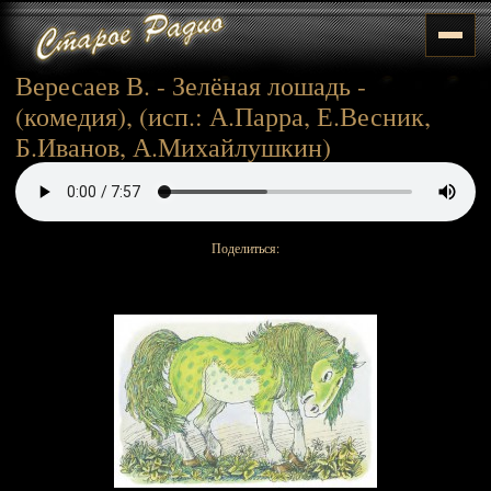
Вересаев В. - Зелёная лошадь -
(комедия), (исп.: А.Парра, Е.Весник,
Б.Иванов, А.Михайлушкин)
Поделиться: