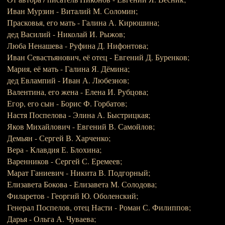
Иван Мурзин - Виталий М. Соломин;
Прасковья, его мать - Галина А. Кирюшина;
дед Василий - Николай И. Рыжов;
Люба Ненашева - Руфина Д. Нифонтова;
Иван Севастьянович, её отец - Евгений Д. Буренков;
Мария, её мать - Галина Я. Дёмина;
дед Евлампий - Иван А. Любезнов;
Валентина, его жена - Елена И. Рубцова;
Егор, его сын - Борис Ф. Горбатов;
Настя Поспелова - Элина А. Быстрицкая;
Яков Михайлович - Евгений В. Самойлов;
Демьян - Сергей В. Харченко;
Вера - Клавдия Е. Блохина;
Варенников - Сергей С. Еремеев;
Марат Ганиевич - Никита В. Подгорный;
Елизавета Бокова - Елизавета М. Солодова;
Филаретов - Георгий Ю. Оболенский;
Генерал Поспелов, отец Насти - Роман С. Филиппов;
Дарья - Ольга А. Чуваева;