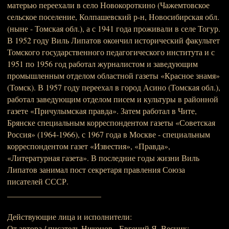
матерью переехали в село Новокороткино (Чажемтовское
сельское поселение, Колпашевский р-н, Новосибирская обл.
(ныне - Томская обл.), а с 1941 года проживали в селе Тогур.
В 1952 году Виль Липатов окончил исторический факультет
Томского государственного педагогического института и с
1951 по 1956 год работал журналистом и заведующим
промышленным отделом областной газеты «Красное знамя»
(Томск). В 1957 году переехал в город Асино (Томская обл.),
работал заведующим отделом писем и культуры в районной
газете «Причулымская правда». Затем работал в Чите,
Брянске специальным корреспондентом газеты «Советская
Россия» (1964-1966), с 1967 года в Москве - специальным
корреспондентом газет «Известия», «Правда»,
«Литературная газета». В последние годы жизни Виль
Липатов занимал пост секретаря правления Союза
писателей СССР.
_______________________
Действующие лица и исполнители:
От автора / писатель Никонов - Евгений Я. Весник;