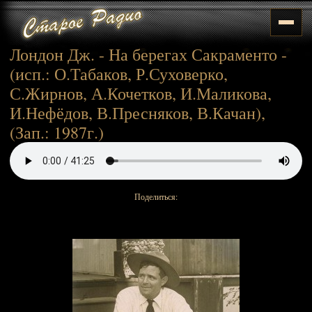
Лондон Дж. - На берегах Сакраменто -
(исп.: О.Табаков, Р.Суховерко,
С.Жирнов, А.Кочетков, И.Маликова,
И.Нефёдов, В.Пресняков, В.Качан),
(Зап.: 1987г.)
Поделиться: