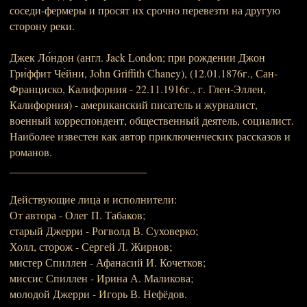
соседи-фермеры и просят их срочно перевезти на другую
сторону реки.
Джек Ло́ндон (англ. Jack London; при рождении Джон
Гри́ффит Че́йни, John Griffith Chaney), (12.01.1876г., Сан-
Франциско, Калифорния - 22.11.1916г., г. Глен-Эллен,
Калифорния) - американский писатель и журналист,
военный корреспондент, общественный деятель, социалист.
Наиболее известен как автор приключенческих рассказов и
романов.
_________________________
Действующие лица и исполнители:
От автора - Олег П. Табаков;
старый Джерри - Рогволд В. Суховерко;
Холл, сторож - Сергей Л. Жирнов;
мистер Спиллен - Афанасий И. Кочетков;
миссис Спиллен - Ирина А. Маликова;
молодой Джерри - Игорь В. Нефёдов.