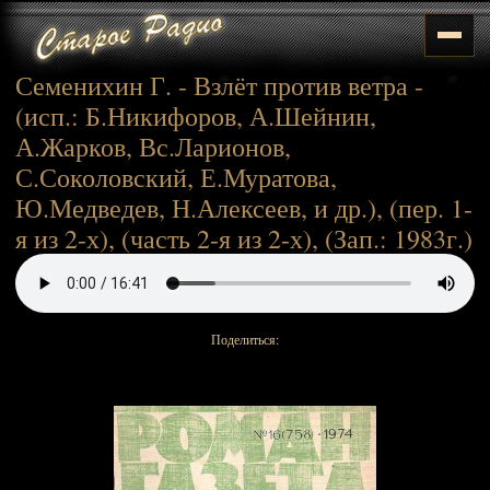
Семенихин Г. - Взлёт против ветра -
(исп.: Б.Никифоров, А.Шейнин,
А.Жарков, Вс.Ларионов,
С.Соколовский, Е.Муратова,
Ю.Медведев, Н.Алексеев, и др.), (пер. 1-
я из 2-х), (часть 2-я из 2-х), (Зап.: 1983г.)
Поделиться: