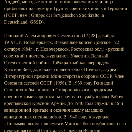
Андрей, молодые летчики, после окончания училища
прибывают на службу в Группу советских войск в Германии
(ГСВГ; нем.: Gruppe der Sowjetischen Streitkräfte in
Deutschland, GSSD).
Геннадий Александрович Семенихин (17 [28] декабря
1919г., г. Новочеркасск, Всевеликое войско Донское - 22
октября 1984г., г. Новочеркасск, Ростовская обл.) - русский
советский писатель, журналист. Участник Великой
Отечественной войны. Трёхкратный кавалер ордена
Красной Звезды, кавалер ордена «Знак Почёта», лауреат
Литературной премии Министерства обороны СССР. Член
Союза писателей СССР (1958). В 1939 году Геннадий
Семенихин был призван Ставропольским городским
военным комиссариатом на срочную службу в ряды Рабоче-
крестьянской Красной Армии. До 1940 года служил в 56-й
авиационной бригаде и окончил школу младших
авиационных специалистов. В 1940 году в журнале
«Полымя», выпускавшемся в Минске, был опубликован его
первый рассказ «Госпиталь». С начала Великой