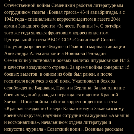
Отечественной войны Семенихин работал литературным
сотрудником газеты «Боевая трасса» 43-й авиабригады, а с
1942 года - специальным корреспондентом в газете 20-й
армии Западного фронта «За честь Родины !». С октября
того же года являлся фронтовым корреспондентом
Центральной газеты ВВС СССР «Сталинский Сокол».
Получив разрешение будущего Главного маршала авиации
Александра Александровича Новикова Геннадий
Семенихин участвовал в боевых вылетах штурмовиков Ил-2
в качестве воздушного стрелка. За время войны совершил 15
боевых вылетов, в одном из боёв был ранен, а после
госпиталя вернулся в свой полк. Участвовал в боях за
освобождение Варшавы, Праги и Берлина. За выполнение
боевых заданий дважды награждался орденом Красной
Звезды. После войны работал корреспондентом газеты
«Красная звезда» по Северо-Кавказскому и Закавказскому
военным округам, научным сотрудником журнала «Авиация
и космонавтика», начальником отдела литературы и
искусства журнала «Советский воин». Военные рассказы