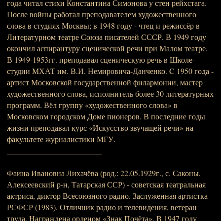
года читал стихи Константина Симонова у стен рейхстага.
После войны работал преподавателем художественного
слова в студиях Москвы; в 1948 году - чтец и режиссёр в
Литературном театре Союза писателей СССР. В 1949 году
окончил аспирантуру сценической речи при Малом театре.
В 1949-1953гг. преподавал сценическую речь в Школе-
студии МХАТ им. В.И. Немировича-Данченко. C 1950 года -
артист Московской государственной филармонии, мастер
художественного слова, исполнитель более 30 литературных
программ. Вёл группу «художественного слова» в
Московском городском Доме пионеров. В последние годы
жизни преподавал курс «Искусство звучащей речи» на
факультете журналистики МГУ.
________________________
Фаина Ивановна Лихачёва (род.: 22.05.1929г., с. Саконы,
Алексеевский р-н, Татарская ССР) - советская театральная
актриса, диктор Всесоюзного радио. Заслуженная артистка
РСФСР (1983). Отличник радио и телевидения, ветеран
труда. Награждена орденом «Знак Почёта». В 1947 году