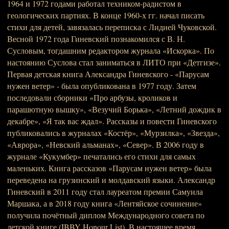
1964 и 1972 годами работал техником-радистом в
геологических партиях. В конце 1960-х гг. начал писать
стихи для детей, завязалась переписка с Лидией Чуковской.
Весной 1972 года Гиневский познакомился с В. Н.
Сусловым, тогдашним редактором журнала «Искорка». По
настоянию Суслова стал заниматься в ЛИТО при «Детгизе».
Первая детская книга Александра Гиневского - «Парусам
нужен ветер» - была опубликована в 1977 году. Затем
последовали сборники «Про арбузы, кроликов и
парашютную вышку», «Везучий Борька», «Летний дождик в
декабре», «Я так вас ждал». Рассказы и повести Гиневского
публиковались в журналах «Костёр», «Мурзилка», «Звезда»,
«Аврора», «Невский альманах», «Север». В 2006 году в
журнале «Кукумбер» печатались его стихи для самых
маленьких. Книга рассказов «Парусам нужен ветер» была
переведена на грузинский и молдавский языки. Александр
Гиневский в 2011 году стал лауреатом премии Самуила
Маршака, а в 2018 году книга «Лентяйское сочинение»
получила почётный диплом Международного совета по
детской книге (IBBY Honour List). В настоящее время