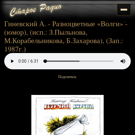
Гиневский А. - Разноцветные «Волги» -
(юмор), (исп.: З.Пыльнова,
М.Корабельникова, Б.Захарова), (Зап.:
1987г.)
Поделиться: