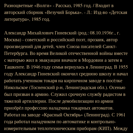
Разноцветные «Волги» - Рассказ, 1985 год. / Входит в
авторский сборник «Везучий Борька». - Л.: Изд-во «Детская
литература», 1985 год.
Александр Михайлович Гиневский (род.: 08.10.1936г., г.
Москва) - советский и российский поэт, прозаик, автор
произведений для детей, член Союза писателей Санкт-
Петербурга. Во время Великой отечественной войны вместе
с матерью жил в эвакуации вначале в Мордовии а затем в
Ташкенте. В 1946 году семья вернулась в Ленинград. В 1955
году Александр Гиневский окончил среднюю школу и начал
работать учеником токаря на кирпичном заводе в посёлке
Никольское (Тосненский р-н, Ленинградская обл.). Осенью
был призван в армию. Служил срочную службу радистом в
тяжелой артиллерии. После демобилизации из армии
приобрёл профессию наладчика токарных автоматов.
Работал на заводе «Красный Октябрь» (Ленинград). С 1961
года работал наладчиком по автоматике и контрольно-
измерительным теплотехническим приборам (КИП). Между