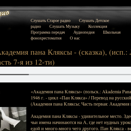
Слушать Старое радио
Слушать Детское
радио
Слушать Музыку
Коллекция
Программа передач
Аудиопедия
Школьная
фонохрестоматия
О нас
кадемия пана Кляксы - (сказка), (исп.:
сть 7-я из 12-ти)
«Академия пана Кляксы» (польск.: Akademia Pana 
:
1946 г. - цикл «Пан Клякса» / Перевод на русск
(Академия пана Кляксы; Часть первая: Академия п
Академия пана Кляксы - удивительное место. Здес
чьи имена начинаются на А, где нет нудных уроко
едой и много-много чего другого. Пан Клякса - 