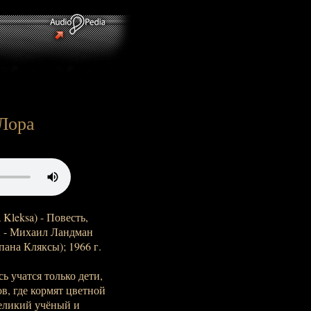
 Лора
Kleksa) - Повесть,
ий - Михаил Ландман
ана Кляксы); 1966 г.
ь учатся только дети,
в, где кормят цветной
великий учёный и