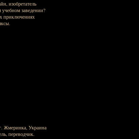
йн, изобретатель
м учебном заведении?
ых приключениях
яксы.
, г. Жмеринка, Украина
тель, переводчик.