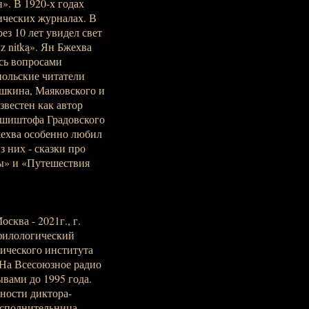
». В 1920-х годах
ических журналах. В
ез 10 лет увидел свет
z nitką». Ян Бжехва
сь вопросами
польские читатели
шкина, Маяковского и
звестен как автор
Кшиштофа Градовского
ехва особенно любил
з них - сказки про
сы» и «Путешествия
сква - 2021г., г.
 филологический
гического института
 На Всесоюзное радио
ывами до 1995 года.
нности диктора-
сполнительница