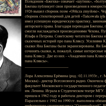
Псевдоним «Бжехва» означает «шутник», «болтун
Бжехва публикует свои произведения в юморист
1926 вышел сборник поэм «Oblicza zmyślone». Чер
сборник стихотворений для детей «Tańcowała igła 
имел успешную юридическую практику, занимая
авторского права. Благодаря переводам Бжехвы, 
смогли наслаждаться произведениями Чехова, Пу
Ильфа и Петрова. Советскому читателю Бжехва и
сказочных историй про пана Кляксу. Усилиями 
сказки Яна Бжехвы были экранизированы. Ян Бж
сочинять сказки, и, пожалуй, самые интересные и
пана Кляксу. Две из них - «Академия пана Кляк
пана Кляксы».
_______________________
Лора Алексеевна Ерёмина (род.: 02.11.1933г., г. Мо
Москва) - диктор Всесоюзного радио. Окончила
факультет Московского государственного педаго
им. Ленина. Играла в Студенческом театре МГУ.
пришла в 1962 году и работала диктором с перер
Параллельно с 1982 по 1990 гг. выполняла обяза
информатора спорткомплекса "Олимпийский". И