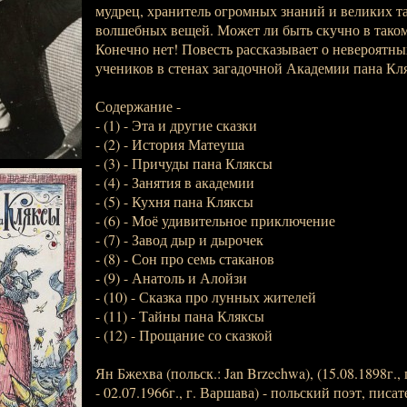
мудрец, хранитель огромных знаний и великих та
волшебных вещей. Может ли быть скучно в тако
Конечно нет! Повесть рассказывает о невероятн
учеников в стенах загадочной Академии пана Кл
Содержание -
- (1) - Эта и другие сказки
- (2) - История Матеуша
- (3) - Причуды пана Кляксы
- (4) - Занятия в академии
- (5) - Кухня пана Кляксы
- (6) - Моё удивительное приключение
- (7) - Завод дыр и дырочек
- (8) - Сон про семь стаканов
- (9) - Анатоль и Алойзи
- (10) - Сказка про лунных жителей
- (11) - Тайны пана Кляксы
- (12) - Прощание со сказкой
Ян Бжехва (польск.: Jan Brzechwa), (15.08.1898г.
- 02.07.1966г., г. Варшава) - польский поэт, писа