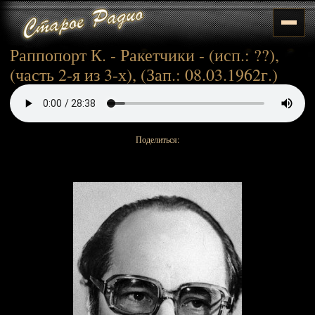
Раппопорт К. - Ракетчики - (исп.: ??),
(часть 2-я из 3-х), (Зап.: 08.03.1962г.)
Поделиться: