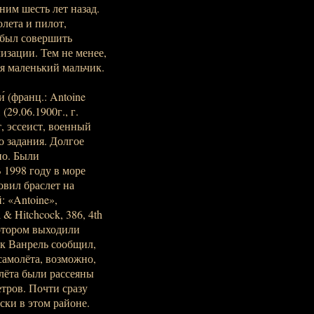
ним шесть лет назад.
олета и пилот,
 был совершить
изации. Тем не менее,
ся маленький мальчик.
́ (франц.: Antoine
 (29.06.1900г., г.
т, эссеист, военный
 задания. Долгое
но. Были
 1998 году в море
вил браслет на
 «Antoine»,
 & Hitchcock, 386, 4th
котором выходили
к Ванрель сообщил,
самолёта, возможно,
лёта были рассеяны
тров. Почти сразу
ски в этом районе.