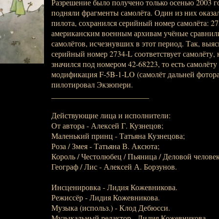
Разрешение было получено только осенью 2003 г
подняли фрагменты самолёта. Один из них оказа
пилота, сохранился серийный номер самолёта: 27
американским военным архивам учёные сравнили
самолётов, исчезнувших в этот период. Так, выяс
серийный номер 2734-L соответствует самолёту
значился под номером 42-68223, то есть самолёту
модификация F-5B-1-LO (самолёт дальней фотора
пилотировал Экзюпери.
_________________________
Действующие лица и исполнители:
От автора - Алексей Г. Кузнецов;
Маленький принц - Татьяна Кузнецова;
Роза / Змея - Татьяна В. Аксюта;
Король / Честолюбец / Пьяница / Деловой челове
Географ / Лис - Алексей А. Борзунов.
Инсценировка - Лидия Кожевникова.
Режиссёр - Лидия Кожевникова.
Музыка (использ.) - Клод Дебюсси.
Музыкальный редактор - Лидия Кожевникова.