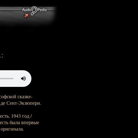
:
офской сказке-
 де Сент-Экзюпери.
сть, 1943 год /
овесть была впервые
 оригинала.