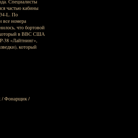
ода. Специалисты
лся частью кабины
34-L. По
 все номера
нилось, что бортовой
, который в ВВС США
 P-38 «Лайтнинг»,
зведки), который
к / Фонарщик /