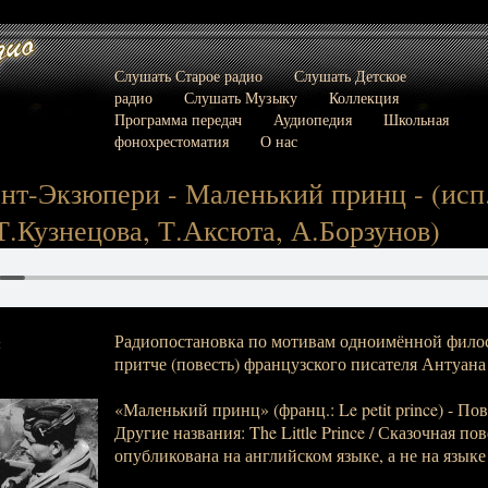
Слушать Старое радио
Слушать Детское
радио
Слушать Музыку
Коллекция
Программа передач
Аудиопедия
Школьная
фонохрестоматия
О нас
нт-Экзюпери - Маленький принц - (исп.
Т.Кузнецова, Т.Аксюта, А.Борзунов)
Радиопостановка по мотивам одноимённой филос
:
притче (повесть) французского писателя Антуана
«Маленький принц» (франц.: Le petit prince) - Пове
Другие названия: The Little Prince / Сказочная п
опубликована на английском языке, а не на языке