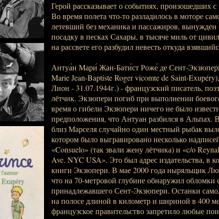
Герой рассказывает о событиях, произошедших с 
Во время полета что-то разладилось в моторе сам
летевший без механика и пассажиров, вынужден
посадку в песках Сахары, в тысяче миль от цивил
на рассвете его разбудил невесть откуда взявший
Антуа́н Мари́ Жан-Бати́ст Роже́ де Сент-Экзюпери
Marie Jean-Baptiste Roger vicomte de Saint-Exupéry),
Лион - 31.07.1944г.) - французский писатель, поэ
лётчик. Экзюпери погиб при выполнении боевого
время о гибели Экзюпери ничего не было извест
предположения, что Антуан разбился в Альпах. В
близ Марселя случайно один местный рыбак выло
котором было выгравировано несколько надписей:
«Consuelo» (так звали жену лётчика) и «c/o Reynal
Ave. NYC USA». Это был адрес издательства, в 
книги Экзюпери. В мае 2000 года ныряльщик Лю
что на 70-метровой глубине обнаружил обломки 
принадлежавшего Сент-Экзюпери. Останки само
на полосе длиной в километр и шириной в 400 ме
французское правительство запретило любые пои