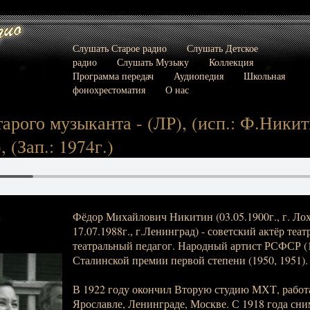
Слушать Старое радио
Слушать Детское
радио
Слушать Музыку
Коллекция
Программа передач
Аудиопедия
Школьная
фонохрестоматия
О нас
тарого музыканта - (ЛР), (исп.: Ф.Никит
 (Зап.: 1974г.)
Фёдор Михайлович Никитин (03.05.1900г., г. Лох
:
17.07.1988г., г.Ленинград) - советский актёр теат
театральный педагог. Народный артист РСФСР (1
Сталинской премии первой степени (1950, 1951).
В 1922 году окончил Вторую студию МХТ, работа
Ярославле, Ленинграде, Москве. С 1918 года сним