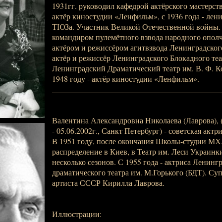
1931гг. руководил кафедрой актёрского мастерств
актёр киностудии «Ленфильм», с 1936 года - лен
ТЮЗа. Участник Великой Отечественной войны. 
командиром пулемётного взвода народного ополч
актёром и режиссёром агитвзвода Ленинградского
актёр и режиссёр Ленинградского Блокадного теа
Ленинградский Драматический театр им. В. Ф. К
1948 году - актёр киностудии «Ленфильм».
__________________________________________
Валентина Александровна Николаева (Лаврова), (
- 05.06.2002г., Санкт Петербург) - советская актри
В 1951 году, после окончания Школы-студии МХ
распределение в Киев, в Театр им. Леси Украинки
несколько сезонов. С 1955 года - актриса Ленинг
драматического театра им. М.Горького (БДТ). Су
артиста СССР Кирилла Лаврова.
Иллюстрации: