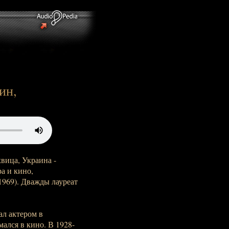
ин,
вица, Украина -
ра и кино,
969). Дважды лауреат
л актером в
ался в кино. В 1928-