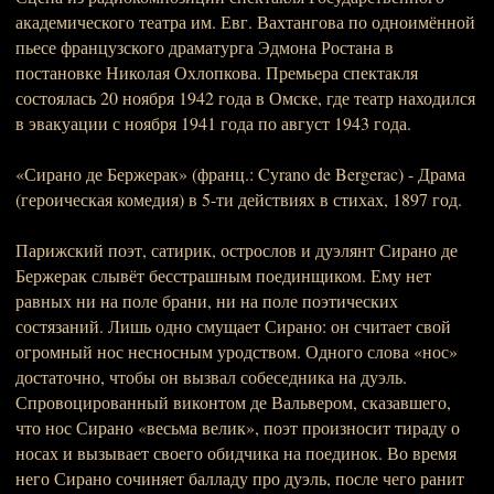
академического театра им. Евг. Вахтангова по одноимённой
пьесе французского драматурга Эдмона Ростана в
постановке Николая Охлопкова. Премьера спектакля
состоялась 20 ноября 1942 года в Омске, где театр находился
в эвакуации с ноября 1941 года по август 1943 года.
«Сирано де Бержерак» (франц.: Cyrano de Bergerac) - Драма
(героическая комедия) в 5-ти действиях в стихах, 1897 год.
Парижский поэт, сатирик, острослов и дуэлянт Сирано де
Бержерак слывёт бесстрашным поединщиком. Ему нет
равных ни на поле брани, ни на поле поэтических
состязаний. Лишь одно смущает Сирано: он считает свой
огромный нос несносным уродством. Одного слова «нос»
достаточно, чтобы он вызвал собеседника на дуэль.
Спровоцированный виконтом де Вальвером, сказавшего,
что нос Сирано «весьма велик», поэт произносит тираду о
носах и вызывает своего обидчика на поединок. Во время
него Сирано сочиняет балладу про дуэль, после чего ранит