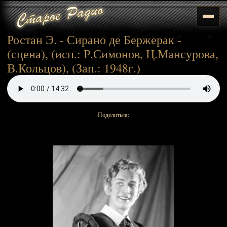
Ростан Э. - Сирано де Бержерак -
(сцена), (исп.: Р.Симонов, Ц.Мансурова,
В.Кольцов), (Зап.: 1948г.)
Поделиться: