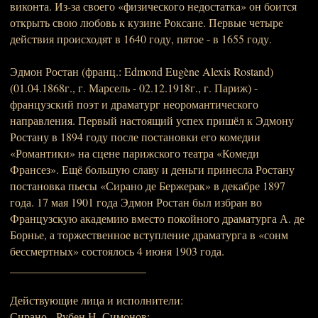
виконта. Из-за своего «физического недостатка» он боится
открыть свою любовь к кузине Роксане. Первые четыре
действия происходят в 1640 году, пятое - в 1655 году.
Эдмон Ростан (франц.: Edmond Eugène Alexis Rostand)
(01.04.1868г., г. Марсель - 02.12.1918г., г. Париж) -
французский поэт и драматург неоромантического
направления. Первый настоящий успех пришёл к Эдмону
Ростану в 1894 году после постановки его комедии
«Романтики» на сцене парижского театра «Комеди
Франсез». Ещё большую славу и деньги принесла Ростану
постановка пьесы «Сирано де Бержерак» в декабре 1897
года. 17 мая 1901 года Эдмон Ростан был избран во
Французскую академию вместо покойного драматурга А. де
Борнье, а торжественное вступление драматурга в «сонм
бессмертных» состоялось 4 июня 1903 года.
________________________
Действующие лица и исполнители:
Сирано - Рубен Н. Симонов;