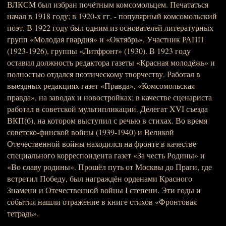
ВЛКСМ был избран почётным комсомольцем. Печататься
начал в 1918 году; в 1920-х гг. - популярный комсомольский
поэт. В 1922 году был одним из основателей литературных
групп «Молодая гвардия» и «Октябрь». Участник РАПП
(1923-1926), группы «Литфронт» (1930). В 1923 году
оставил должность редактора газеты «Красная молодёжь» и
полностью отдался поэтическому творчеству. Работал в
выездных редакциях газет «Правда», «Комсомольская
правда», на заводах и новостройках; в качестве сценариста
работал в советской мультипликации. Делегат XVI съезда
ВКП(б), на котором выступил с речью в стихах. Во время
советско-финской войны (1939-1940) и Великой
Отечественной войны находился на фронте в качестве
специального корреспондента газет «За честь Родины» и
«Во славу родины». Прошёл путь от Москвы до Праги, где
встретил Победу, был награждён орденами Красного
Знамени и Отечественной войны I степени. Эти годы и
события нашли отражение в книге стихов «Фронтовая
тетрадь».