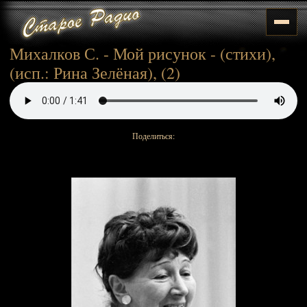
Михалков С. - Мой рисунок - (стихи),
(исп.: Рина Зелёная), (2)
Поделиться: