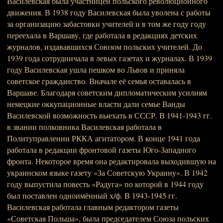
Василевская была участницей польского революционного
движения. В 1938 году Василевская была уволена с работы
за организацию забастовки учителей и в том же году году
переехала в Варшаву, где работала в редакциях детских
журналов, издававшихся Союзом польских учителей. До
1939 года сотрудничала в левых газетах и журналах. В 1939
году Василевская ушла пешком во Львов и приняла
советское гражданство. Вначале её семья оставалась в
Варшаве. Благодаря советским дипломатическим усилиям
немецкие оккупационные власти дали семье Ванды
Василевской возможность выехать в СССР. В 1941-1943 гг.
в звании полковника Василевская работала в
Политуправлении РККА агитатором. В конце 1941 года
работала в редакции фронтовой газеты Юго-Западного
фронта. Некоторое время она редактировала выходившую на
украинском языке газету «За Советскую Украину». В 1942
году выпустила повесть «Радуга» по которой в 1944 году
был поставлен одноимённый х/ф. В 1943-1945 гг.
Василевская работала главным редактором газеты
«Советская Польша», была председателем Союза польских