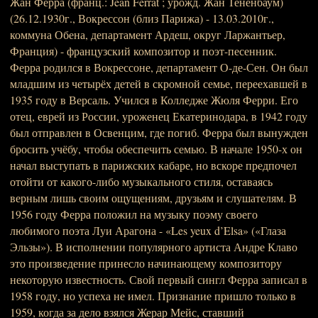
Жан Ферра́ (франц.: Jean Ferrat ; урожд. Жан Тененбаум)
(26.12.1930г., Вокрессон (близ Парижа) - 13.03.2010г.,
коммуна Обена, департамент Ардеш, округ Ларжантьер,
Франция) - французский композитор и поэт-песенник.
Ферра родился в Вокрессоне, департамент О-де-Сен. Он был
младшим из четырёх детей в скромной семье, переехавшей в
1935 году в Версаль. Учился в Колледже Жюля Ферри. Его
отец, еврей из России, уроженец Екатеринодара, в 1942 году
был отправлен в Освенцим, где погиб. Ферра был вынужден
бросить учёбу, чтобы обеспечить семью. В начале 1950-х он
начал выступать в парижских кабаре, но вскоре предпочел
отойти от какого-либо музыкального стиля, оставаясь
верным лишь своим ощущениям, друзьям и слушателям. В
1956 году Ферра положил на музыку поэму своего
любимого поэта Луи Арагона - «Les yeux d’Elsa» («Глаза
Эльзы»). В исполнении популярного артиста Андре Клаво
это произведение принесло начинающему композитору
некоторую известность. Свой первый сингл Ферра записал в
1958 году, но успеха не имел. Признание пришло только в
1959, когда за дело взялся Жерар Мейс, ставший