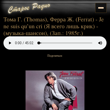
Тома Г. (Thomas), Ферра Ж. (Ferrat) - Je
ne suis qu’un cri (Я всего лишь крик) -
(музыка-шансон), (Зап.: 1985г.)
Поделиться: