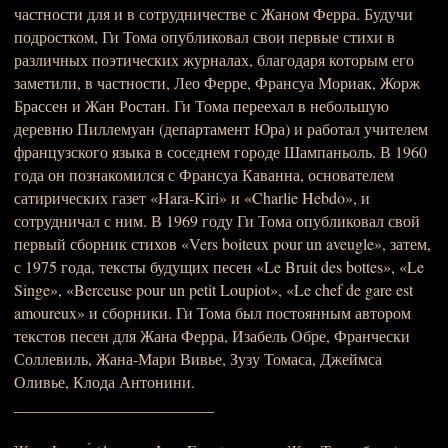
частности для и в сотрудничестве с Жаном Ферра. Будучи
подростком, Ги Тома опубликовал свои первые стихи в
различных поэтических журналах, благодаря которым его
заметили, в частности, Лео Ферре, Франсуа Мориак, Жорж
Брассен и Жан Ростан. Ги Тома переехал в небольшую
деревню Пиллемуан (департамент Юра) и работал учителем
французского языка в соседнем городе Шампаньоль. В 1960
года он познакомился с Франсуа Каванна, основателем
сатирических газет «Hara-Kiri» и «Charlie Hebdo», и
сотрудничал с ним. В 1969 году Ги Тома опубликовал свой
первый сборник стихов «Vers boiteux pour un aveugle», затем,
с 1975 года, тексты будущих песен «Le Bruit des bottes», «Le
Singe», «Berceuse pour un petit Loupiot», «Le chef de gare est
amoureux» и сборники. Ги Тома был постоянным автором
текстов песен для Жана Ферра, Изабель Обре, Франчески
Соллевиль, Жана-Мари Вивье, Зузу Томаса, Джеймса
Оливье, Клода Антонини.
_________________________