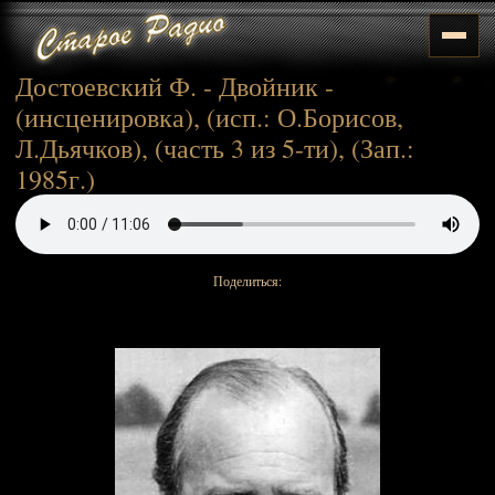
Достоевский Ф. - Двойник -
(инсценировка), (исп.: О.Борисов,
Л.Дьячков), (часть 3 из 5-ти), (Зап.:
1985г.)
Поделиться: