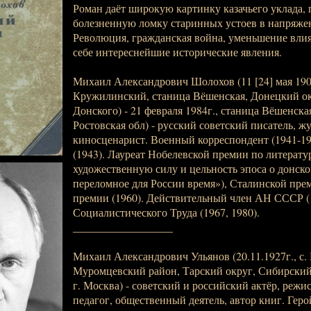
Роман даёт широкую картинку казачьего уклада, 
болезненную ломку старинных устоев в напряже
Революция, гражданская война, уменьшение вли
себе интереснейшие исторические явления.
Михаил Александрович Шолохов (11 [24] мая 190
Кружилинский, станица Вёшенская, Донецкий ок
Донского) - 21 февраля 1984г., станица Вёшенск
Ростовская обл) - русский советский писатель, ж
киносценарист. Военный корреспондент (1941-19
(1943). Лауреат Нобелевской премии по литературе
художественную силу и цельность эпоса о донско
переломное для России время»), Сталинской пре
премии (1960). Действительный член АН СССР (
Социалистического Труда (1967, 1980).
__________________
Михаил Александрович Ульянов (20.11.1927г., с. 
Муромцевский район, Тарский округ, Сибирский к
г. Москва) - советский и российский актёр, режис
педагог, общественный деятель, автор книг. Гер