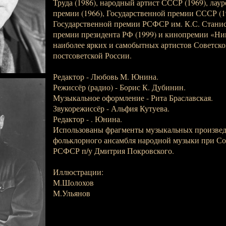
Труда (1986), народный артист СССР (1969), лау
премии (1966), Государственной премии СССР (1
Государственной премии РСФСР им. К.С. Станисл
премии президента РФ (1999) и кинопремии «Ник
наиболее ярких и самобытных артистов Советско
постсоветской России.
Редактор - Любовь М. Юнина.
Режиссёр (радио) - Борис К. Дубинин.
Музыкальное оформление - Рита Браславская.
Звукорежиссёр - Альфия Кутуева.
Редактор - . Юнина.
Использованы фрагменты музыкальных произвед
фольклорного ансамбля народной музыки при Со
РСФСР п/у Дмитрия Покровского.
Иллюстрации:
М.Шолохов
М.Ульянов