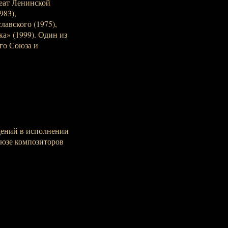
реат Ленинской
983),
авского (1975),
а» (1999). Один из
го Союза и
ений в исполнении
юзе композиторов