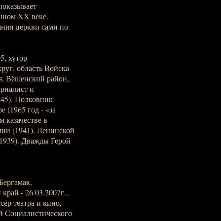
показывает
нном XX веке.
яния церкви сами по
5, хутор
руг, область Войска
ая, Вёшенский район,
урналист и
45). Полковник
 (1965 год - «за
м казачестве в
мии (1941), Ленинской
1939). Дважды Герой
Бергамак,
рай - 26.03.2007г.,
сёр театра и кино,
ой Социалистического