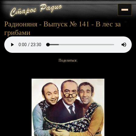
Радионяня - Выпуск № 141 - В лес за
грибами
Поделиться: