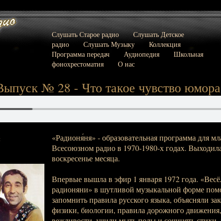
Слушать Старое радио
Слушать Детское
радио
Слушать Музыку
Коллекция
Программа передач
Аудиопедия
Школьная
фонохрестоматия
О нас
Выпуск № 28 - Что такое чувство юмора
«Радионя́ня» - образовательная программа для м
:
Всесоюзном радио в 1970-1980-х годах. Выходила
воскресенье месяца.
Впервые вышла в эфир 1 января 1972 года. «Вес
радионяни» в шутливой музыкальной форме пом
запомнить правила русского языка, объясняли за
физики, биологии, правила дорожного движения,
вежливости, учили мыть полы и сочинять стихи, 