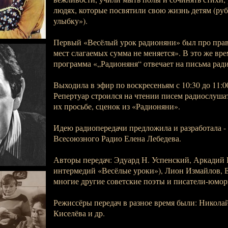
людях, которые посвятили свою жизнь детям (руб
улыбку»).
Первый «Весёлый урок радионяни» был про пра
мест слагаемых сумма не меняется». В это же вр
программа «„Радионяня“ отвечает на письма рад
Выходила в эфир по воскресеньям с 10:30 до 11:00
Репертуар строился на чтении писем радиослушат
их просьбе, сценок из «Радионяни».
Идею радиопередачи предложила и разработала -
Всеcоюзного Радио Елена Лебедева.
Авторы передач: Эдуард Н. Успенский, Аркадий 
интермедий «Весёлые уроки»), Лион Измайлов,
многие другие советские поэты и писатели-юмор
Режиссёры передач в разное время были: Никола
Киселёва и др.