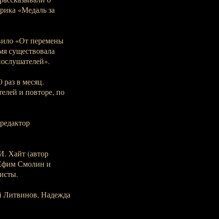
рика «Медаль за
вило «От перемены
емя существовала
иослушателей».
 раз в месяц.
елей и повторе, по
 редактор
И. Хайт (автор
 Ефим Смолин и
исты.
й Литвинов, Надежда