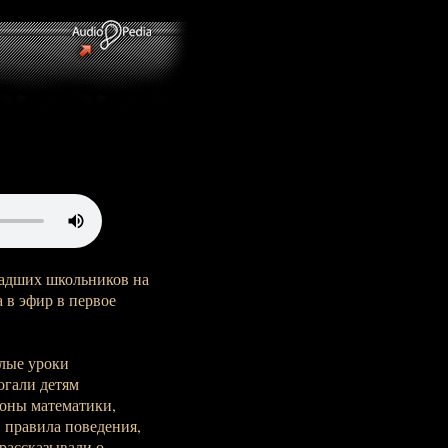
ладших школьников на
 в эфир в первое
ёлые уроки
огали детям
коны математики,
 правила поведения,
рассказывали о