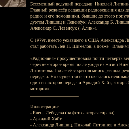
Бессменный ведущий передачи: Николай Литвино
Главный режиссёр редакции радиовещания для д
радио) и его помощники, бывшие до этого попу
дуэтом Лившиц и Левенбук: Александр Б. Ливши
Александр С. Левенбук («Алик»).
С 1979г. вместо уехавшего в США Александра Л
стал работать Лев П. Шимелов, а позже - Владим
«Радионяня» просуществовала почти четверть ве
через некоторое время после ухода из жизни Ни
Литвинова. После её закрытия много раз шла реч
передачи. Но осуществить это оказалось невозмож
один из авторов передачи Аркадий Хайт, которы
мотором».
_____________________
Иллюстрации:
- Елена Лебедева (на фото - вторая справа)
- Аркадий Хайт
- Александр Лившиц, Николай Литвинов и Алек