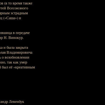
в (в то время также
етей Всесоюзного
лярным эстрадным
ц («Саша») и
ившица в передаче
ир Н. Винокур.
ка и была закрыта
колая Владимировича
ь о возобновлении
но, так как умер
й был её «креативным
сандр Левенбук