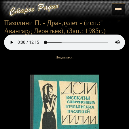
Пазолини П. - Драндулет - (исп.:
Авангард Леонтьев), (Зап.: 1985г.)
Поделиться: