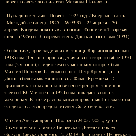
повести советского писателя Михаила Шолохова.
«Путь-дороженька» - Повесть, 1925 год. / Впервые - газета
«Молодой ленинец», 1925. - № 93-97. - 25 апреля. - 30
апреля. Входила повесть в авторские сборники «Лазоревая
степь» (1926) и «Лазоревая степь. Донские рассказы» (1931).
О событиях, происходивших в станице Каргинской осенью
1918 года (1-я часть произведения и в сентябре-октябре 1920
года (2-я часть), свидетелем и участником которых был
Михаил Шолохов. Главный герой - Пётр Кремнёв, сын
убитого белоказаками постовала Фомы Кремнёва. С
приходом красных он становится секретарём станичной
ячейки РКСМ и осенью 1920 года попадает в плен к
махновцам. В итоге распропангандированная Петром сотня
бандитов сдаётся представителям Советской власти.
Михаил Александрович Шолохов (24.05.1905г., хутор
Кружилинский, станица Вёшенская, Донецкий округ,
область Войска Донского - 21.02.1984г., станица Вёшенская,