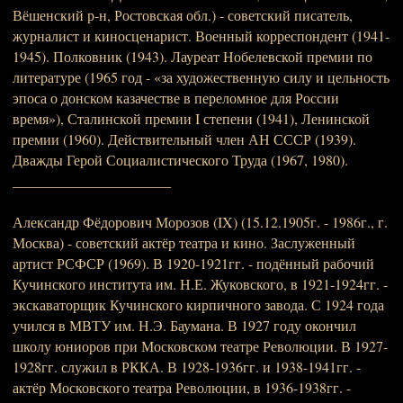
Вёшенский р-н, Ростовская обл.) - советский писатель,
журналист и киносценарист. Военный корреспондент (1941-
1945). Полковник (1943). Лауреат Нобелевской премии по
литературе (1965 год - «за художественную силу и цельность
эпоса о донском казачестве в переломное для России
время»), Сталинской премии I степени (1941), Ленинской
премии (1960). Действительный член АН СССР (1939).
Дважды Герой Социалистического Труда (1967, 1980).
______________________
Александр Фёдорович Морозов (IX) (15.12.1905г. - 1986г., г.
Москва) - советский актёр театра и кино. Заслуженный
артист РСФСР (1969). В 1920-1921гг. - подённый рабочий
Кучинского института им. Н.Е. Жуковского, в 1921-1924гг. -
экскаваторщик Кучинского кирпичного завода. С 1924 года
учился в МВТУ им. Н.Э. Баумана. В 1927 году окончил
школу юниоров при Московском театре Революции. В 1927-
1928гг. служил в РККА. В 1928-1936гг. и 1938-1941гг. -
актёр Московского театра Революции, в 1936-1938гг. -