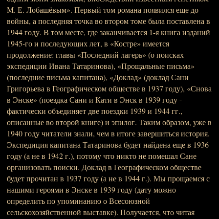
М. Е. Лобашёвым». Первый том романа появился еще до
войны, а последняя точка во втором томе была поставлена в
1944 году. В том месте, где заканчивается 1-я книга изданий
1945-го и последующих лет, в «Костре» имеется
продолжение: главы «Последний лагерь» (о поисках
экспедиции Ивана Татаринова), «Прощальные письма»
(последние письма капитана), «Доклад» (доклад Сани
Григорьева в Географическом обществе в 1937 году), «Снова
в Энске» (поездка Сани и Кати в Энск в 1939 году -
фактически объединяет две поездки 1939 и 1944 гг.,
описанные во второй книге) и эпилог. Таким образом, уже в
1940 году читатели знали, чем в итоге завершиться история.
Экспедиция капитана Татаринова будет найдена еще в 1936
году (а не в 1942 г.), потому что никто не помешал Сане
организовать поиски. Доклад в Географическом обществе
будет прочитан в 1937 году (а не в 1944 г.). Мы прощаемся с
нашими героями в Энске в 1939 году (дату можно
определить по упоминанию о Всесоюзной
сельскохозяйственной выставке). Получается, что читая