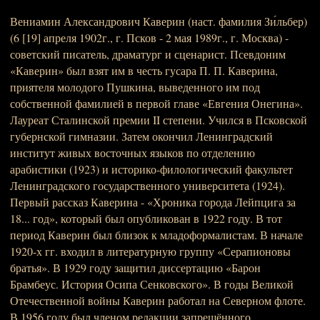
Вениамин Александрович Каверин (наст. фамилия Зи́льбер)
(6 [19] апреля 1902г., г. Псков - 2 мая 1989г., г. Москва) -
советский писатель, драматург и сценарист. Псевдоним
«Каверин» был взят им в честь гусара П. П. Каверина,
приятеля молодого Пушкина, выведенного им под
собственной фамилией в первой главе «Евгения Онегина».
Лауреат Сталинской премии II степени. Учился в Псковской
губернской гимназии. Затем окончил Ленинградский
институт живых восточных языков по отделению
арабистики (1923) и историко-филологический факультет
Ленинградского государственного университета (1924).
Первый рассказ Каверина - «Хроника города Лейпцига за
18... год», который был опубликован в 1922 году. В тот
период Каверин был близок к младоформалистам. В начале
1920-х гг. входил в литературную группу «Серапионовы
братья». В 1929 году защитил диссертацию «Барон
Брамбеус. История Осипа Сенковского». В годы Великой
Отечественной войны Каверин работал на Северном флоте.
В 1956 году был членом редакции запрещённого