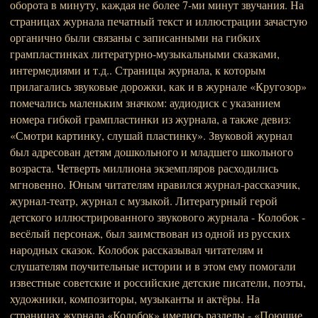
оборота в минуту, каждая не более 7-ми минут звучания. На
страницах журнала печатный текст и иллюстрации зачастую
органично были связаны с записанными на гибких
грампластинках литературно-музыкальными сказками,
интермедиями и т.д.. Страницы журнала, к которым
прилагались звуковые дорожки, как и в журнале «Кругозор»
помечались маленьким значком: аудиодиск с указанием
номера гибкой грампластинки из журнала, а также девиз:
«Смотри картинку, слушай пластинку». Звуковой журнал
был адресован детям дошкольного и младшего школьного
возраста. Четверть миллиона экземпляров расходились
мгновенно. Юным читателям нравился журнал-рассказчик,
журнал-театр, журнал с музыкой. Литературный герой
детского иллюстрированного звукового журнала - Колобок -
весёлый персонаж, был заимствован из одной из русских
народных сказок. Колобок рассказывал читателям и
слушателям поучительные истории и в этом ему помогали
известные советские и российские детские писатели, поэты,
художники, композиторы, музыканты и актёры. На
страницах журнала «Колобок» имелись разделы - «Поющие