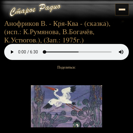
Анофриков В. - Кря-Ква - (сказка),
(исп.: К.Румянова, В.Богачёв,
К.Устюгов.), (Зап.: 1975г.)
Поделиться: