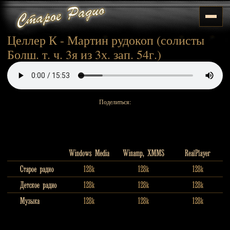
Целлер К - Мартин рудокоп (солисты
Болш. т. ч. 3я из 3х. зап. 54г.)
Поделиться: