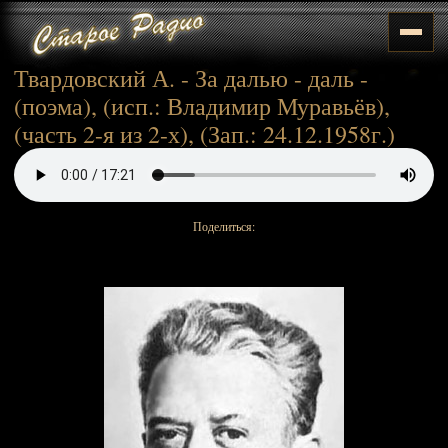
Твардовский А. - За далью - даль -
(поэма), (исп.: Владимир Муравьёв),
(часть 2-я из 2-х), (Зап.: 24.12.1958г.)
Поделиться: