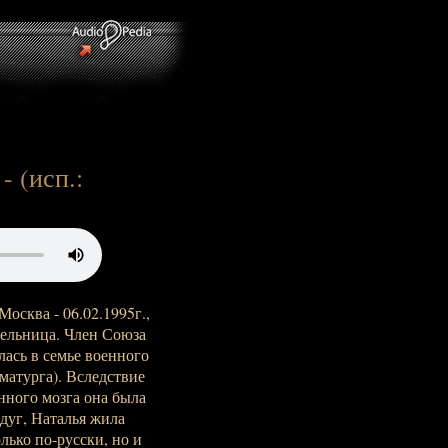
- (исп.:
Москва - 06.02.1995г.,
ательница. Член Союза
ась в семье военного
матурга). Вследствие
нного мозга она была
дуг, Наталья жила
ько по-русски, но и