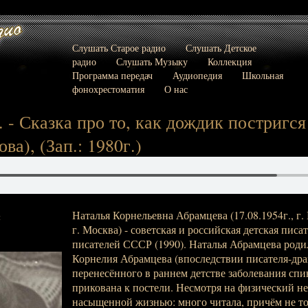
Слушать Старое радио
Слушать Детское
радио
Слушать Музыку
Коллекция
Программа передач
Аудиопедия
Школьная
фонохрестоматия
О нас
- Сказка про то, как дождик постригся 
а), (Зап.: 1980г.)
Наталья Корнельевна Абрамцева (17.08.1954г., г. 
:
г. Москва) - советская и российская детская пис
писателей СССР (1990). Наталья Абрамцева родил
Корнелия Абрамцева (впоследствии писателя-дра
перенесённого в раннем детстве заболевания спи
прикована к постели. Несмотря на физический не
насыщенной жизнью: много читала, причём не тол