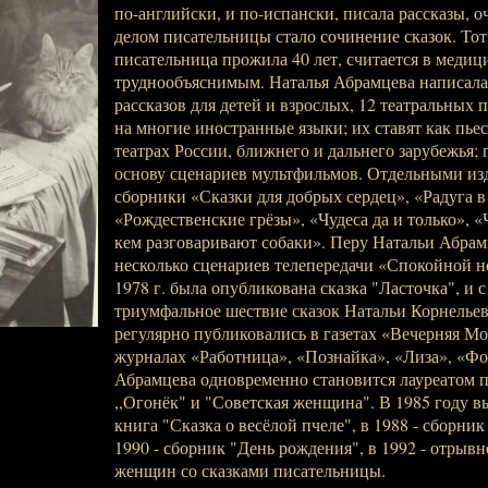
по-английски, и по-испански, писала рассказы, 
делом писательницы стало сочинение сказок. Тот 
писательница прожила 40 лет, считается в меди
труднообъяснимым. Наталья Абрамцева написала 
рассказов для детей и взрослых, 12 театральных 
на многие иностранные языки; их ставят как пье
театрах России, ближнего и дальнего зарубежья; 
основу сценариев мультфильмов. Отдельными и
сборники «Сказки для добрых сердец», «Радуга в
«Рождественские грёзы», «Чудеса да и только», «
кем разговаривают собаки». Перу Натальи Абра
несколько сценариев телепередачи «Спокойной н
1978 г. была опубликована сказка "Ласточка", и с
триумфальное шествие сказок Натальи Корнельев
регулярно публиковались в газетах «Вечерняя Мо
журналах «Работница», «Познайка», «Лиза», «Фом
Абрамцева одновременно становится лауреатом 
,,Огонёк" и "Советская женщина". В 1985 году в
книга "Сказка о весёлой пчеле", в 1988 - сборник 
1990 - сборник "День рождения", в 1992 - отрывн
женщин со сказками писательницы.