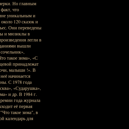
очерки. Но главным
факт, что
цине уникальным и
около 120 сказок и
пьес. Они переведены
сы и мюзиклы в
произведения легли в
зданиями вышли
 сочельник»,
Что такое зима», «С
мцевой принадлежат
очи, малыши !». В
 неё начинается
ны. С 1978 года
сква», «Сударушка»,
а» и др. В 1984 г.
премии года журнала
ыходит её первая
"Что такое зима", в
ой календарь для