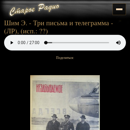
Шим Э. - Три письма и телеграмма -
(ЛР), (исп.: ??)
Поделиться: