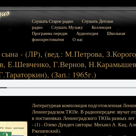
Слушать Старое радио
Слушать Детское
радио
Слушать Музыку
Коллекция
Программа передач
Аудиопедия
Школьная
фонохрестоматия
О нас
сына - (ЛР), (вед.: М.Петрова, З.Корого
, Е.Шевченко, Г.Вернов, Н.Карамышев
.Тараторкин), (Зап.: 1965г.)
Литературная композиция подготовленная Ленин
:
Ленинградском ТЮЗе. В радиопередаче звучат от
в постановках Ленинградского ТЮЗа разных лет 
- (1) - Олеко Дундич (авторы: Михаил А. Кац, Ал
Ржешевский).