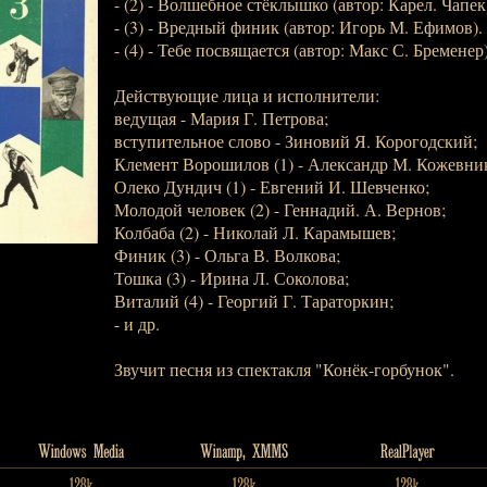
- (2) - Волшебное стёклышко (автор: Карел. Чапек
- (3) - Вредный финик (автор: Игорь М. Ефимов).
- (4) - Тебе посвящается (автор: Макс С. Бременер
Действующие лица и исполнители:
ведущая - Мария Г. Петрова;
вступительное слово - Зиновий Я. Корогодский;
Клемент Ворошилов (1) - Александр М. Кожевни
Олеко Дундич (1) - Евгений И. Шевченко;
Молодой человек (2) - Геннадий. А. Вернов;
Колбаба (2) - Николай Л. Карамышев;
Финик (3) - Ольга В. Волкова;
Тошка (3) - Ирина Л. Соколова;
Виталий (4) - Георгий Г. Тараторкин;
- и др.
Звучит песня из спектакля "Конёк-горбунок".