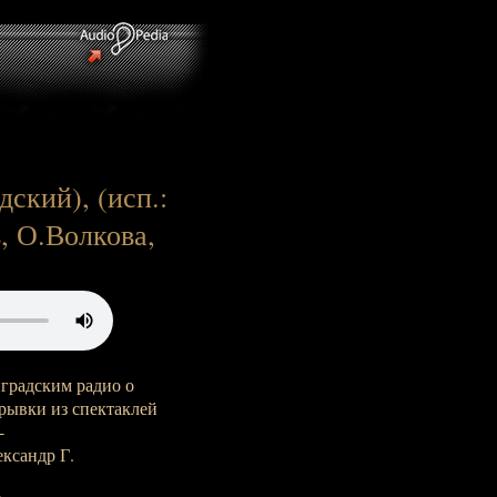
дский), (исп.:
, О.Волкова,
градским радио о
рывки из спектаклей
-
ександр Г.