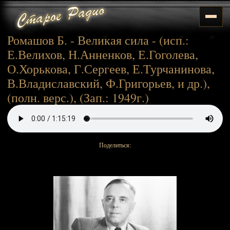
Ромашов Б. - Великая сила - (исп.:
Е.Велихов, Н.Анненков, Е.Гоголева,
О.Хорькова, Г.Сергеев, Е.Турчанинова,
В.Владиславский, Ф.Григорьев, и др.),
(полн. верс.), (Зап.: 1949г.)
Поделиться: