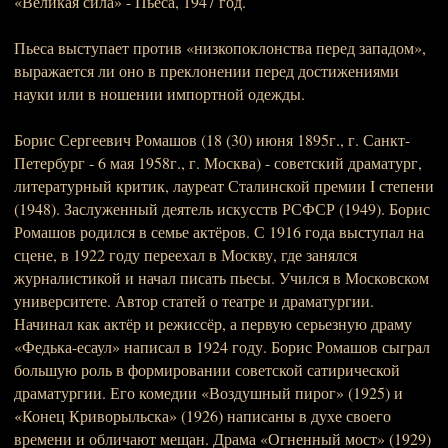
«Великая сила» - Пьеса, 1947 год.
Пьеса выступает против «низкопоклонства перед западом»,
выражается ли оно в преклонении перед достижениями
науки или в ношении импортной одежды.
Борис Сергеевич Ромашов (18 (30) июня 1895г., г. Санкт-
Петербург - 6 мая 1958г., г. Москва) - советский драматург,
литературный критик, лауреат Сталинской премии I степени
(1948). Заслуженный деятель искусств РСФСР (1949). Борис
Ромашов родился в семье актёров. С 1916 года выступал на
сцене, в 1922 году переехал в Москву, где занялся
журналистикой и начал писать пьесы. Учился в Московском
университете. Автор статей о театре и драматургии.
Начинал как актёр и режиссёр, а первую серьезную драму
«Федька-есаул» написал в 1924 году. Борис Ромашов сыграл
большую роль в формировании советской сатирической
драматургии. Его комедии «Воздушный пирог» (1925) и
«Конец Криворыльска» (1926) написаны в духе своего
времени и обличают мещан. Драма «Огненный мост» (1929)