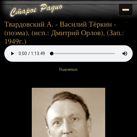
Твардовский А. - Василий Тёркин -
(поэма), (исп.: Дмитрий Орлов), (Зап.:
1949г.)
Поделиться: