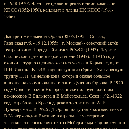
и 1958-1970). Член Центральной ревизионной комиссии
КПСС (1952-1956), кандидат в члены ЦК КПСС (1961-
1966).
____________________
Дмитрий Николаевич Орлов (08.05.1892г., Спасск,
Рязанская губ. - 19.12.1955г., г. Москва) - советский актёр
театра и кино. Народный артист РСФСР (1943). Лауреат
Сталинской премии второй степени (1947). В 1916 году
окончил студию сценического искусства в Харькове, курс
П.И. Ильина. В 1918 году поступил актёром в Харьковскую
труппу Н. Н. Синельникова, который оказал большое
влияние на формирование таланта Дмитрия Орлова. В 1920
году Орлов играет в Новороссийске под руководством
режиссёров В.Вильнера и В.Мейерхольда. Сезон 1921-1922
года отработал в Краснодарском театре имени А. В.
Луначарского. В 1922г. Д.Орлов поступил в возглавляемые
В.Мейерхольдом Высшие театральные мастерские,
участвовал в спектаклях театра Мейерхольда. Одновременно
в 1922 году стал актёром МТР, в котором служил до 1941