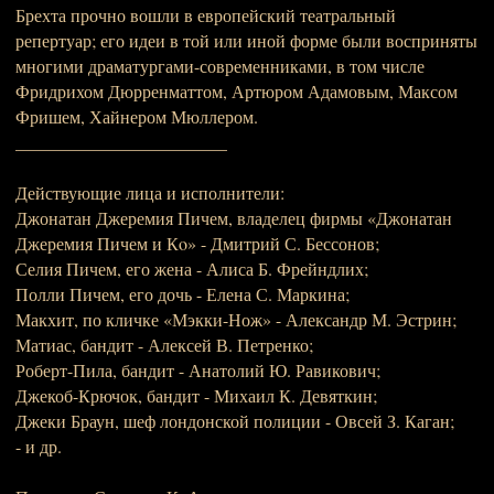
Брехта прочно вошли в европейский театральный
репертуар; его идеи в той или иной форме были восприняты
многими драматургами-современниками, в том числе
Фридрихом Дюрренматтом, Артюром Адамовым, Максом
Фришем, Хайнером Мюллером.
________________________
Действующие лица и исполнители:
Джонатан Джеремия Пичем, владелец фирмы «Джонатан
Джеремия Пичем и Кo» - Дмитрий С. Бессонов;
Селия Пичем, его жена - Алиса Б. Фрейндлих;
Полли Пичем, его дочь - Елена С. Маркина;
Макхит, по кличке «Мэкки-Нож» - Александр М. Эстрин;
Матиас, бандит - Алексей В. Петренко;
Роберт-Пила, бандит - Анатолий Ю. Равикович;
Джекоб-Крючок, бандит - Михаил К. Девяткин;
Джеки Браун, шеф лондонской полиции - Овсей З. Каган;
- и др.