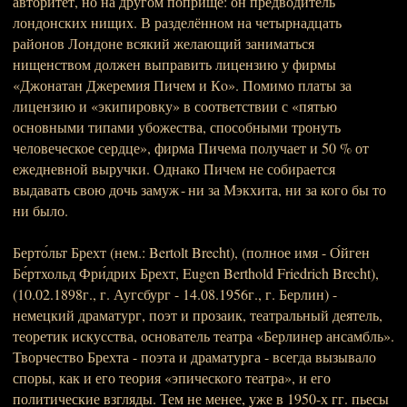
авторитет, но на другом поприще: он предводитель
лондонских нищих. В разделённом на четырнадцать
районов Лондоне всякий желающий заниматься
нищенством должен выправить лицензию у фирмы
«Джонатан Джеремия Пичем и Кo». Помимо платы за
лицензию и «экипировку» в соответствии с «пятью
основными типами убожества, способными тронуть
человеческое сердце», фирма Пичема получает и 50 % от
ежедневной выручки. Однако Пичем не собирается
выдавать свою дочь замуж - ни за Мэкхита, ни за кого бы то
ни было.
Берто́льт Брехт (нем.: Bertolt Brecht), (полное имя - О́йген
Бе́ртхольд Фри́дрих Брехт, Eugen Berthold Friedrich Brecht),
(10.02.1898г., г. Аугсбург - 14.08.1956г., г. Берлин) -
немецкий драматург, поэт и прозаик, театральный деятель,
теоретик искусства, основатель театра «Берлинер ансамбль».
Творчество Брехта - поэта и драматурга - всегда вызывало
споры, как и его теория «эпического театра», и его
политические взгляды. Тем не менее, уже в 1950-х гг. пьесы