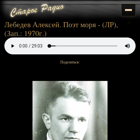
Лебедев Алексей. Поэт моря - (ЛР),
(Зап.: 1970г.)
Поделиться: