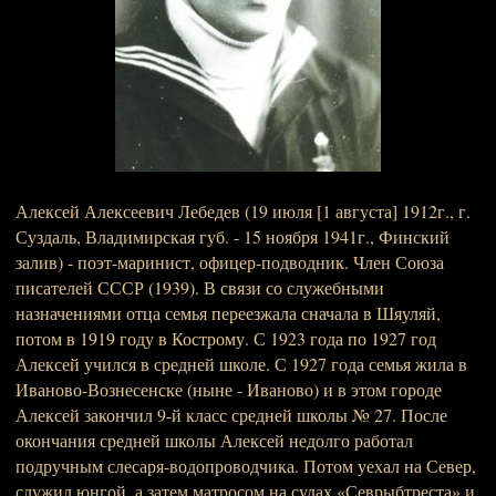
Алексей Алексеевич Лебедев (19 июля [1 августа] 1912г., г.
Суздаль, Владимирская губ. - 15 ноября 1941г., Финский
залив) - поэт-маринист, офицер-подводник. Член Союза
писателей СССР (1939). В связи со служебными
назначениями отца семья переезжала сначала в Шяуляй,
потом в 1919 году в Кострому. С 1923 года по 1927 год
Алексей учился в средней школе. С 1927 года семья жила в
Иваново-Вознесенске (ныне - Иваново) и в этом городе
Алексей закончил 9-й класс средней школы № 27. После
окончания средней школы Алексей недолго работал
подручным слесаря-водопроводчика. Потом уехал на Север,
служил юнгой, а затем матросом на судах «Севрыбтреста» и