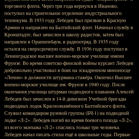
торгового флота. Через три года вернулся в Иваново,
поступил на строительное отделение индустриального
техникума. В 1933 году Лебедев был призван в Красную
Армию и направлен на Балтийский флот. Начинал службу в
Кронштадте, был зачислен в школу радистов, затем был
направлен в Ораниенбаум, в радиоотряд. В 1935 году
остался на сверхсрочную службу. В 1936 году поступил в
Ленинградское высшее военно-морское училище имени
Фрунзе. Во время советско-финской войны курсант Лебедев
добровольно участвовал в боях на эскадренном миноносце
«Ленин» в должности штурмана-стажёра. Окончил Высшее
военно-морское училище им. Фрунзе в 1940 году. После
окончания училища штурман подводного плавания Алексей
Лебедев был зачислен в 14-й дивизион Учебной бригады
подводных лодок Краснознамённого Балтийского флота.
Служил командиром рулевой группы (БЧ-1) на подводной
лодке «Л-2». Лебедев погиб во время боевого похода «Л-2»,
из всего экипажа «Л-2» спаслись только три человека.
Лебедев начал писать стихи ещё в школьные годы. Первые