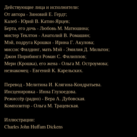
Действующие лица и исполнители:
От автора - Зиновий Е. Гердт;
Калеб - Юрий В. Катин-Ярцев;
Берта, его дочь - Любовь М. Матюшина;
мистер Теклтон - Анатолий В. Ромашин;
Мэй, подруга Крошки - Ирина Г. Акулова;
миссис Филдинг, мать Мэй - Эмилия Д. Мильтон;
Джон Пирибингл Роман С. Филиппов;
Мери (Крошка), его жена - Ольга М. Остроумова;
незнакомец - Евгений К. Карельских.
Перевод - Мелитина И. Клягина-Кондратьева.
Инсценировка - Инна Глухоедова.
Режиссёр (радио) - Вера А. Дубовская.
Композитор - Ольга М. Трацевская.
Иллюстрации:
Charles John Huffam Dickens