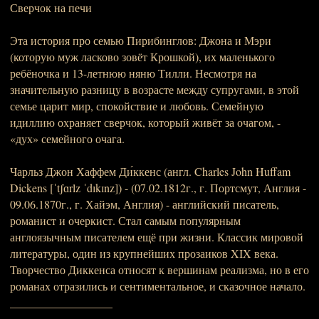
Сверчок на печи
Эта история про семью Пирибинглов: Джона и Мэри
(которую муж ласково зовёт Крошкой), их маленького
ребёночка и 13-летнюю няню Тилли. Несмотря на
значительную разницу в возрасте между супругами, в этой
семье царит мир, спокойствие и любовь. Семейную
идиллию охраняет сверчок, который живёт за очагом, -
«дух» семейного очага.
Чарльз Джон Хаффем Ди́ккенс (англ. Charles John Huffam
Dickens [ˈtʃɑrlz ˈdɪkɪnz]) - (07.02.1812г., г. Портсмут, Англия -
09.06.1870г., г. Хайэм, Англия) - английский писатель,
романист и очеркист. Стал самым популярным
англоязычным писателем ещё при жизни. Классик мировой
литературы, один из крупнейших прозаиков XIX века.
Творчество Диккенса относят к вершинам реализма, но в его
романах отразились и сентиментальное, и сказочное начало.
__________________