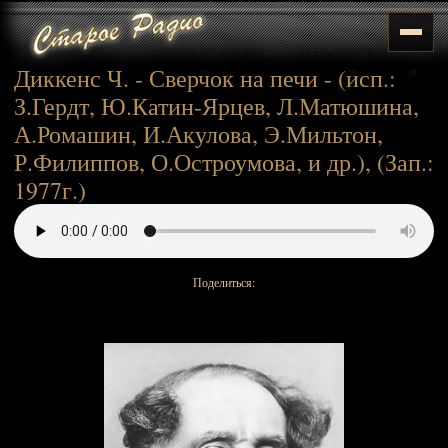
Диккенс Ч. - Сверчок на печи - (исп.:
З.Гердт, Ю.Катин-Ярцев, Л.Матюшина,
А.Ромашин, И.Акулова, Э.Мильтон,
Р.Филиппов, О.Остроумова, и др.), (Зап.:
1977г.)
Поделиться: