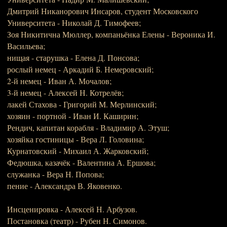
Дмитрий Никанорович Инсаров, студент Московского
Университета - Николай Д. Тимофеев;
Зоя Никитична Мюллер, компаньёнка Елены - Вероника И.
Васильева;
нищая - старушка - Елена Д. Понсова;
рослый немец - Аркадий Б. Немеровский;
2-й немец - Иван А. Мочалов;
3-й немец - Алексей Н. Котрелёв;
лакей Стахова - Григорий М. Мерлинский;
хозяин - портной - Иван И. Каширин;
Рендич, капитан корабля - Владимир А. Этуш;
хозяйка гостиницы - Вера Л. Головина;
Курнатовский - Михаил А. Жарковский;
Федюшка, казачёк - Валентина А. Ершова;
служанка - Вера Н. Попова;
пение - Александра В. Яковенко.
Инсценировка - Алексей Н. Арбузов.
Постановка (театр) - Рубен Н. Симонов.