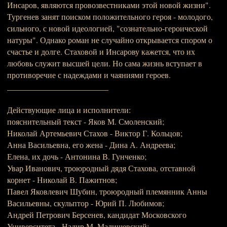
Инсаров, являются провозвестниками этой новой жизни".
Тургенев занят поиском положительного героя - молодого,
сильного, с новой идеологией, "сознательно-героической
натуры". Однако роман не случайно открывается спором о
счастье и долге. Стаховой и Инсарову кажется, что их
любовь служит высшей цели. Но сама жизнь вступает в
противоречие с надеждами и чаяниями героев.
_________________________
Действующие лица и исполнители:
пояснительный текст - Яков М. Смоленский;
Николай Артемьевич Стахов - Виктор Г. Кольцов;
Анна Васильевна, его жена - Дина А. Андреева;
Елена, их дочь - Антонина В. Гунченко;
Увар Иванович, троюродный дядя Стахова, отставной
корнет - Николай В. Пажитнов;
Павел Яковлевич Шубин, троюродный племянник Анны
Васильевны, скульптор - Юрий П. Любимов;
Андрей Петрович Берсенев, кандидат Московского
Университета - Надир М. Малишевский;