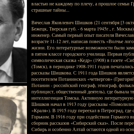
властью не каждому по плечу, а прошлое семьи 
страшные тайны...
Вячеслав Яковлевич Шишков (21 сентября [3 октяб
Бежецк, Тверская губ. - 6 марта 1945г., г. Москва)
инженер. Самый первый опыт писателя Вячесла
возрасте 11-12 лет, написав повесть «Волчье лог
жизни. Его литературные возможности были зам
в пятом классе городского училища. Первая публ
символическая сказка «Кедр» (1908) в газете «С
(Томск), в периодике 1908-1911 годов печатались
рассказы Шишкова. С 1911 года Шишков являетс
посетителем Потанинских «четвергов» (Григори
Потанин - российский географ, этнограф, фолькл
публицист, общественный деятель), где бывала т
интеллигенция Томска. Активную литературную 
Шишков начал в 1913 году (рассказы «Помолилис
«Краля»). В 1915 году переехал в Петроград, где 
Горьким. В 1916 году при содействии Горького 
сборник рассказов «Сибирский сказ». После пере
Сибирь и особенно Алтай остаются одной из осн