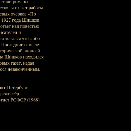
стали романы
нескольких лет работы
евых очерков «По
С 1927 года Шишков
ботает над повестью
исателей и
 отказался что-либо
. Последние семь лет
торической эпопеей
ода Шишков находился
вых газет, издал
ося незаконченным.
нкт-Петербург -
 режиссёр.
тист РСФСР (1968).