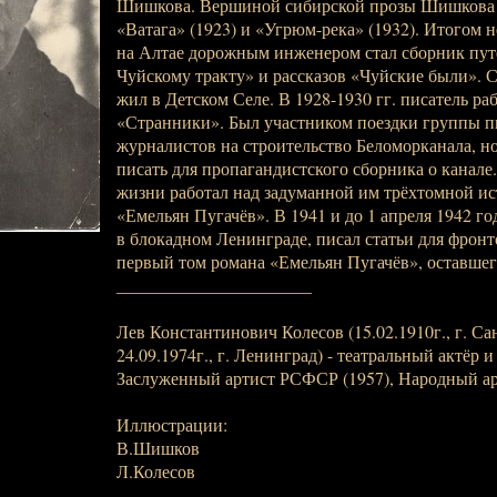
Шишкова. Вершиной сибирской прозы Шишкова 
«Ватага» (1923) и «Угрюм-река» (1932). Итогом 
на Алтае дорожным инженером стал сборник пут
Чуйскому тракту» и рассказов «Чуйские были». 
жил в Детском Селе. В 1928-1930 гг. писатель ра
«Странники». Был участником поездки группы п
журналистов на строительство Беломорканала, но
писать для пропагандистского сборника о канале
жизни работал над задуманной им трёхтомной ис
«Емельян Пугачёв». В 1941 и до 1 апреля 1942 г
в блокадном Ленинграде, писал статьи для фронто
первый том романа «Емельян Пугачёв», оставшег
______________________
Лев Константинович Колесов (15.02.1910г., г. Са
24.09.1974г., г. Ленинград) - театральный актёр и
Заслуженный артист РСФСР (1957), Народный ар
Иллюстрации:
В.Шишков
Л.Колесов