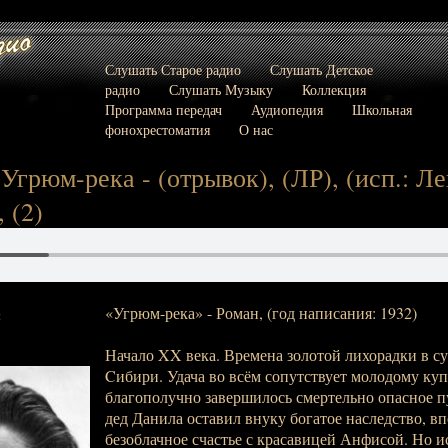
Слушать Старое радио
Слушать Детское
радио
Слушать Музыку
Коллекция
Программа передач
Аудиопедия
Школьная
фонохрестоматия
О нас
Угрюм-река - (отрывок), (ЛР), (исп.: Ле
, (2)
«Угрюм-река» - Роман, (год написания: 1932)
:
Начало XX века. Времена золотой лихорадки в с
Cибири. Удача во всём сопутствует молодому ку
благополучно завершилось смертельно опасное п
дед Данила оставил внуку богатое наследство, в
безоблачное счастье с красавицей Анфисой. Но 