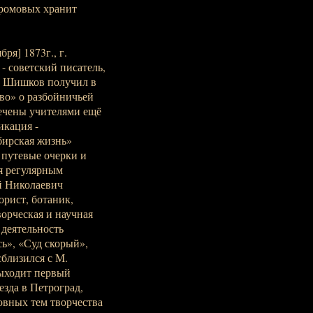
Громовых хранит
ря] 1873г., г.
 - советский писатель,
в Шишков получил в
ово» о разбойничьей
ечены учителями ещё
икация -
ибирская жизнь»
 путевые очерки и
я регулярным
й Николаевич
орист, ботаник,
ворческая и научная
деятельность
ь», «Суд скорый»,
сблизился с М.
выходит первый
езда в Петроград,
овных тем творчества