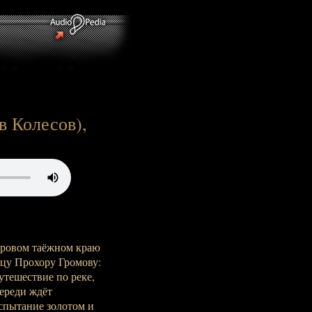
в Колесов),
уровом таёжном краю
пцу Прохору Громову:
утешествие по реке,
переди ждёт
испытание золотом и