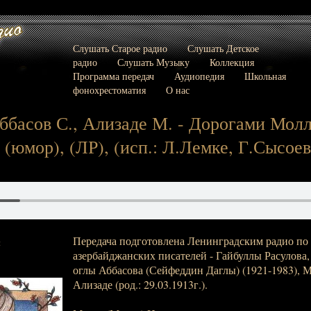
Слушать Старое радио
Слушать Детское
радио
Слушать Музыку
Коллекция
Программа передач
Аудиопедия
Школьная
фонохрестоматия
О нас
Аббасов С., Ализаде М. - Дорогами Мол
(юмор), (ЛР), (исп.: Л.Лемке, Г.Сысоев
Передача подготовлена Ленинградским радио по
:
азербайджанских писателей - Гайбуллы Расулова
оглы Аббасова (Сейфеддин Даглы) (1921-1983), 
Ализаде (род.: 29.03.1913г.).