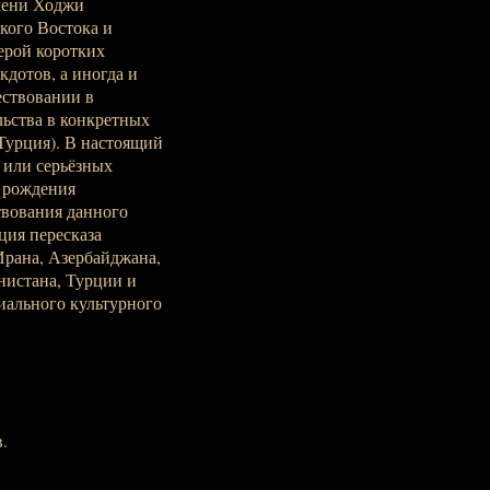
мени Ходжи
кого Востока и
ерой коротких
дотов, а иногда и
ествовании в
льства в конкретных
Турция). В настоящий
 или серьёзных
е рождения
твования данного
ция пересказа
Ирана, Азербайджана,
нистана, Турции и
иального культурного
.