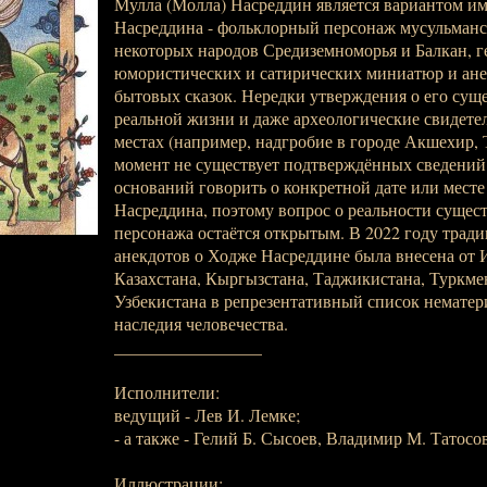
Мулла (Молла) Насреддин является вариантом и
Насреддина - фольклорный персонаж мусульманс
некоторых народов Средиземноморья и Балкан, г
юмористических и сатирических миниатюр и анек
бытовых сказок. Нередки утверждения о его сущ
реальной жизни и даже археологические свидете
местах (например, надгробие в городе Акшехир, 
момент не существует подтверждённых сведений
оснований говорить о конкретной дате или мест
Насреддина, поэтому вопрос о реальности сущес
персонажа остаётся открытым. В 2022 году тради
анекдотов о Ходже Насреддине была внесена от 
Казахстана, Кыргызстана, Таджикистана, Туркме
Узбекистана в репрезентативный список нематер
наследия человечества.
_________________
Исполнители:
ведущий - Лев И. Лемке;
- а также - Гелий Б. Сысоев, Владимир М. Татосов
Иллюстрации: