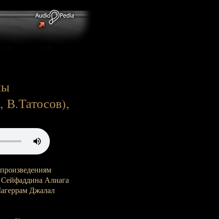
лы
, В.Татосов),
 произведениям
, Сейфаддина Алиага
Магеррам Джалал